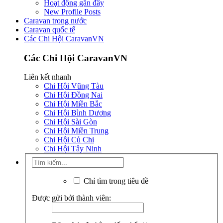
Hoạt động gần đây
New Profile Posts
Caravan trong nước
Caravan quốc tế
Các Chi Hội CaravanVN
Các Chi Hội CaravanVN
Liên kết nhanh
Chi Hội Vũng Tàu
Chi Hội Đồng Nai
Chi Hội Miền Bắc
Chi Hội Bình Dương
Chi Hội Sài Gòn
Chi Hội Miền Trung
Chi Hội Củ Chi
Chi Hội Tây Ninh
Chỉ tìm trong tiêu đề
Được gửi bởi thành viên: