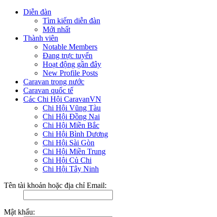
Diễn đàn
Tìm kiếm diễn đàn
Mới nhất
Thành viên
Notable Members
Đang trực tuyến
Hoạt động gần đây
New Profile Posts
Caravan trong nước
Caravan quốc tế
Các Chi Hội CaravanVN
Chi Hội Vũng Tàu
Chi Hội Đồng Nai
Chi Hội Miền Bắc
Chi Hội Bình Dương
Chi Hội Sài Gòn
Chi Hội Miền Trung
Chi Hội Củ Chi
Chi Hội Tây Ninh
Tên tài khoản hoặc địa chỉ Email:
Mật khẩu: