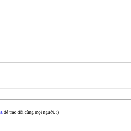
ia
để trao đổi cùng mọi người. :)