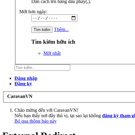
Dãn cách tên bằng dấu phẩy(,).
Mới hơn ngày:
Thêm...
Tìm kiếm hữu ích
Mới nhất
Đăng nhập
Đăng ký
CaravanVN
Chào mừng đến với CaravanVN!
Nếu bạn thấy nơi đây thú vị, tại sao lại không
đăng ký tham g
Bỏ qua thông báo này