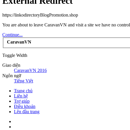
External Redirect
https://linkodirectoryBlogPromotion.shop
You are about to leave CaravanVN and visit a site we have no control
Continue...
CaravanVN
Toggle Width
Giao diện
CaravanVN 2016
Ngôn ngữ
Tiếng Việt
Trang chủ
Liên hệ
Trợ giúp
Điều khoản
Lên đầu trang