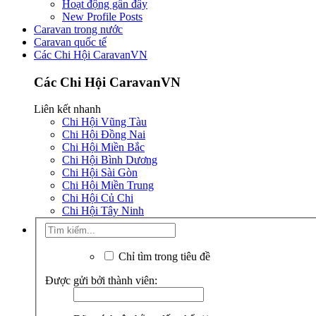
Hoạt động gần đây
New Profile Posts
Caravan trong nước
Caravan quốc tế
Các Chi Hội CaravanVN
Các Chi Hội CaravanVN
Liên kết nhanh
Chi Hội Vũng Tàu
Chi Hội Đồng Nai
Chi Hội Miền Bắc
Chi Hội Bình Dương
Chi Hội Sài Gòn
Chi Hội Miền Trung
Chi Hội Củ Chi
Chi Hội Tây Ninh
Chỉ tìm trong tiêu đề
Được gửi bởi thành viên: