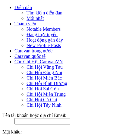
Diễn đàn
Tìm kiếm diễn đàn
Mới nhất
Thành viên
Notable Members
Đang trực tuyến
Hoạt động gần đây
New Profile Posts
Caravan trong nước
Caravan quốc tế
Các Chi Hội CaravanVN
Chi Hội Vũng Tàu
Chi Hội Đồng Nai
Chi Hội Miền Bắc
Chi Hội Bình Dương
Chi Hội Sài Gòn
Chi Hội Miền Trung
Chi Hội Củ Chi
Chi Hội Tây Ninh
Tên tài khoản hoặc địa chỉ Email:
Mật khẩu: