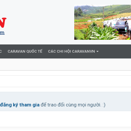
C
CARAVAN QUỐC TẾ
CÁC CHI HỘI CARAVANVN
đăng ký tham gia
để trao đổi cùng mọi người. :)