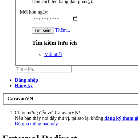
Dãn cách tên bằng dấu phẩy(,).
Mới hơn ngày:
Thêm...
Tìm kiếm hữu ích
Mới nhất
Đăng nhập
Đăng ký
CaravanVN
Chào mừng đến với CaravanVN!
Nếu bạn thấy nơi đây thú vị, tại sao lại không
đăng ký tham g
Bỏ qua thông báo này