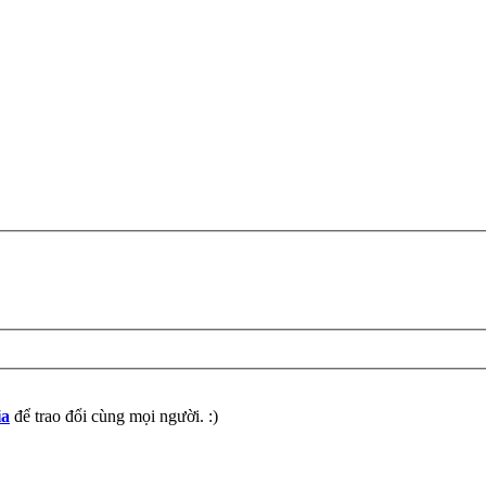
ia
để trao đổi cùng mọi người. :)