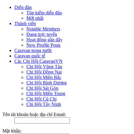
Diễn đàn
Tìm kiếm diễn đàn
Mới nhất
Thành viên
Notable Members
Đang trực tuyến
Hoạt động gần đây
New Profile Posts
Caravan trong nước
Caravan quốc tế
Các Chi Hội CaravanVN
Chi Hội Vũng Tàu
Chi Hội Đồng Nai
Chi Hội Miền Bắc
Chi Hội Bình Dương
Chi Hội Sài Gòn
Chi Hội Miền Trung
Chi Hội Củ Chi
Chi Hội Tây Ninh
Tên tài khoản hoặc địa chỉ Email:
Mật khẩu: