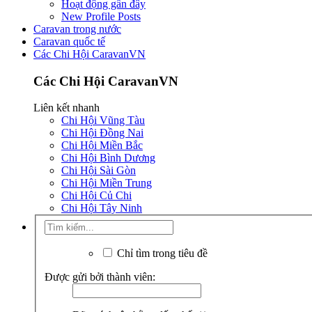
Hoạt động gần đây
New Profile Posts
Caravan trong nước
Caravan quốc tế
Các Chi Hội CaravanVN
Các Chi Hội CaravanVN
Liên kết nhanh
Chi Hội Vũng Tàu
Chi Hội Đồng Nai
Chi Hội Miền Bắc
Chi Hội Bình Dương
Chi Hội Sài Gòn
Chi Hội Miền Trung
Chi Hội Củ Chi
Chi Hội Tây Ninh
Chỉ tìm trong tiêu đề
Được gửi bởi thành viên: