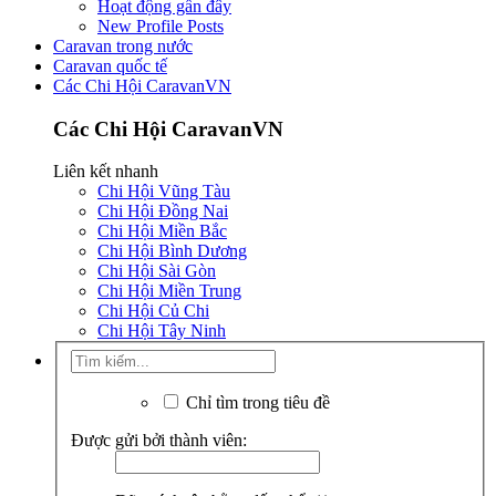
Hoạt động gần đây
New Profile Posts
Caravan trong nước
Caravan quốc tế
Các Chi Hội CaravanVN
Các Chi Hội CaravanVN
Liên kết nhanh
Chi Hội Vũng Tàu
Chi Hội Đồng Nai
Chi Hội Miền Bắc
Chi Hội Bình Dương
Chi Hội Sài Gòn
Chi Hội Miền Trung
Chi Hội Củ Chi
Chi Hội Tây Ninh
Chỉ tìm trong tiêu đề
Được gửi bởi thành viên: