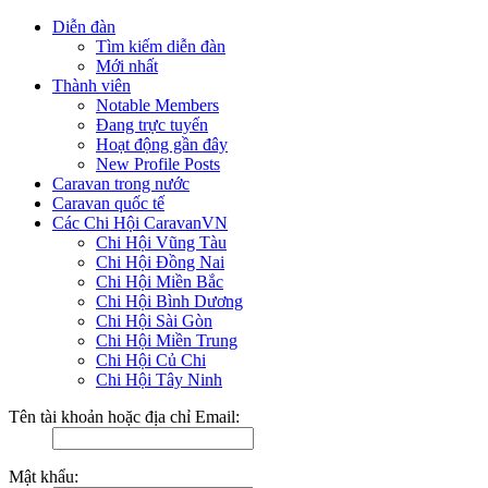
Diễn đàn
Tìm kiếm diễn đàn
Mới nhất
Thành viên
Notable Members
Đang trực tuyến
Hoạt động gần đây
New Profile Posts
Caravan trong nước
Caravan quốc tế
Các Chi Hội CaravanVN
Chi Hội Vũng Tàu
Chi Hội Đồng Nai
Chi Hội Miền Bắc
Chi Hội Bình Dương
Chi Hội Sài Gòn
Chi Hội Miền Trung
Chi Hội Củ Chi
Chi Hội Tây Ninh
Tên tài khoản hoặc địa chỉ Email:
Mật khẩu: