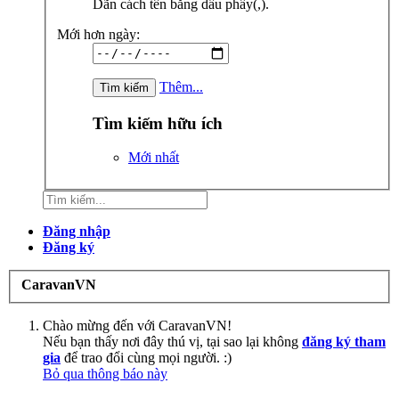
Dãn cách tên bằng dấu phẩy(,).
Mới hơn ngày:
Thêm...
Tìm kiếm hữu ích
Mới nhất
Đăng nhập
Đăng ký
CaravanVN
Chào mừng đến với CaravanVN!
Nếu bạn thấy nơi đây thú vị, tại sao lại không
đăng ký tham
gia
để trao đổi cùng mọi người. :)
Bỏ qua thông báo này