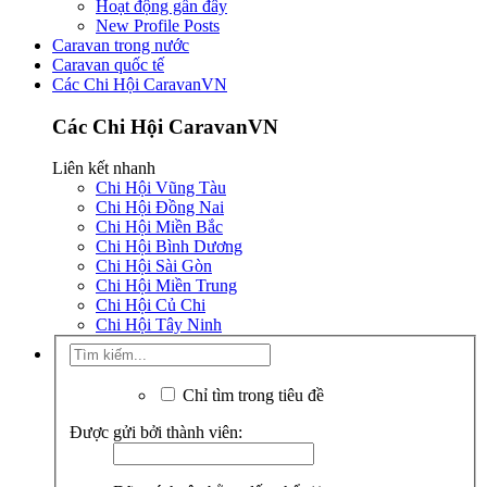
Hoạt động gần đây
New Profile Posts
Caravan trong nước
Caravan quốc tế
Các Chi Hội CaravanVN
Các Chi Hội CaravanVN
Liên kết nhanh
Chi Hội Vũng Tàu
Chi Hội Đồng Nai
Chi Hội Miền Bắc
Chi Hội Bình Dương
Chi Hội Sài Gòn
Chi Hội Miền Trung
Chi Hội Củ Chi
Chi Hội Tây Ninh
Chỉ tìm trong tiêu đề
Được gửi bởi thành viên: