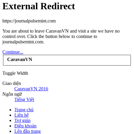
External Redirect
https://journalpulsemint.com
You are about to leave CaravanVN and visit a site we have no
control over. Click the button below to continue to
journalpulsemint.com.
Continue...
CaravanVN
Toggle Width
Giao diện
CaravanVN 2016
Ngôn ngữ
Tiếng Việt
Trang chủ
Liên hệ
Trợ giúp
Điều khoản
Lên đầu trang