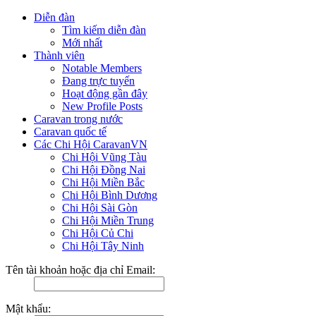
Diễn đàn
Tìm kiếm diễn đàn
Mới nhất
Thành viên
Notable Members
Đang trực tuyến
Hoạt động gần đây
New Profile Posts
Caravan trong nước
Caravan quốc tế
Các Chi Hội CaravanVN
Chi Hội Vũng Tàu
Chi Hội Đồng Nai
Chi Hội Miền Bắc
Chi Hội Bình Dương
Chi Hội Sài Gòn
Chi Hội Miền Trung
Chi Hội Củ Chi
Chi Hội Tây Ninh
Tên tài khoản hoặc địa chỉ Email:
Mật khẩu: