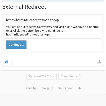
External Redirect
https://hotfriInfluencerPromotion.shop
You are about to leave CaravanVN and visit a site we have no control
over. Click the button below to continue to
hotfriInfluencerPromotion.shop.
Continue...
CaravanVN 2016
Tiếng Việt
Liên hệ
Trợ giúp
Điều khoản