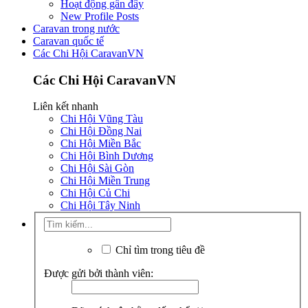
Hoạt động gần đây
New Profile Posts
Caravan trong nước
Caravan quốc tế
Các Chi Hội CaravanVN
Các Chi Hội CaravanVN
Liên kết nhanh
Chi Hội Vũng Tàu
Chi Hội Đồng Nai
Chi Hội Miền Bắc
Chi Hội Bình Dương
Chi Hội Sài Gòn
Chi Hội Miền Trung
Chi Hội Củ Chi
Chi Hội Tây Ninh
Chỉ tìm trong tiêu đề
Được gửi bởi thành viên: