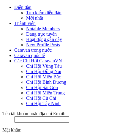
Diễn đàn
Tìm kiếm diễn đàn
Mới nhất
Thành viên
Notable Members
Đang trực tuyến
Hoạt động gần đây
New Profile Posts
Caravan trong nước
Caravan quốc tế
Các Chi Hội CaravanVN
Chi Hội Vũng Tàu
Chi Hội Đồng Nai
Chi Hội Miền Bắc
Chi Hội Bình Dương
Chi Hội Sài Gòn
Chi Hội Miền Trung
Chi Hội Củ Chi
Chi Hội Tây Ninh
Tên tài khoản hoặc địa chỉ Email:
Mật khẩu: