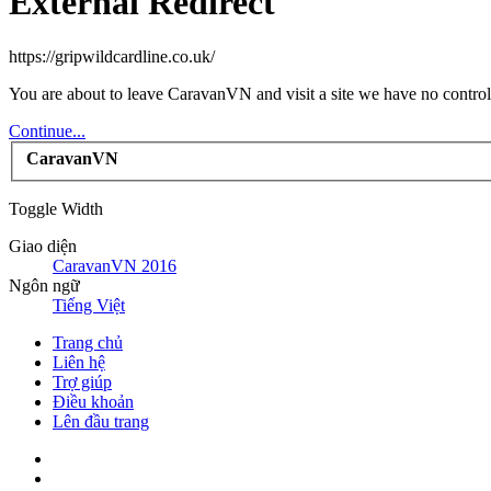
External Redirect
https://gripwildcardline.co.uk/
You are about to leave CaravanVN and visit a site we have no control 
Continue...
CaravanVN
Toggle Width
Giao diện
CaravanVN 2016
Ngôn ngữ
Tiếng Việt
Trang chủ
Liên hệ
Trợ giúp
Điều khoản
Lên đầu trang