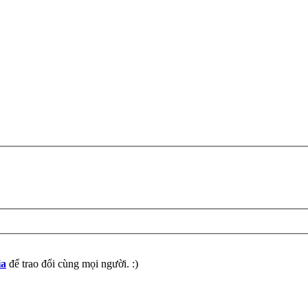
ia
để trao đổi cùng mọi người. :)