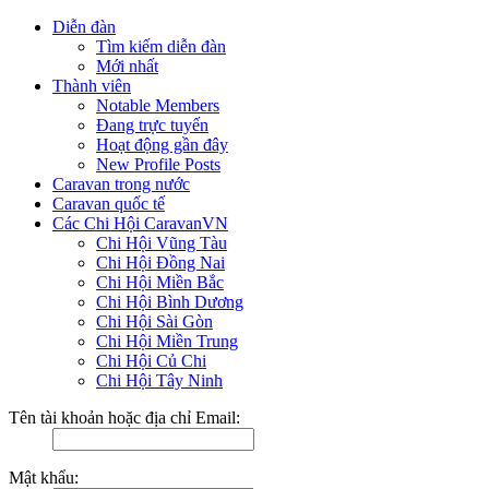
Diễn đàn
Tìm kiếm diễn đàn
Mới nhất
Thành viên
Notable Members
Đang trực tuyến
Hoạt động gần đây
New Profile Posts
Caravan trong nước
Caravan quốc tế
Các Chi Hội CaravanVN
Chi Hội Vũng Tàu
Chi Hội Đồng Nai
Chi Hội Miền Bắc
Chi Hội Bình Dương
Chi Hội Sài Gòn
Chi Hội Miền Trung
Chi Hội Củ Chi
Chi Hội Tây Ninh
Tên tài khoản hoặc địa chỉ Email:
Mật khẩu: