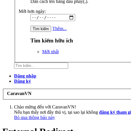
Dãn cách tên bằng dấu phẩy(,).
Mới hơn ngày:
Thêm...
Tìm kiếm hữu ích
Mới nhất
Đăng nhập
Đăng ký
CaravanVN
Chào mừng đến với CaravanVN!
Nếu bạn thấy nơi đây thú vị, tại sao lại không
đăng ký tham g
Bỏ qua thông báo này