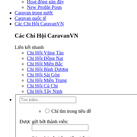
Hoạt động gần đây
New Profile Posts
Caravan trong nước
Caravan quốc tế
Các Chi Hội CaravanVN
Các Chi Hội CaravanVN
Liên kết nhanh
Chi Hội Vũng Tàu
Chi Hội Đồng Nai
Chi Hội Miền Bắc
Chi Hội Bình Dương
Chi Hội Sài Gòn
Chi Hội Miền Trung
Chi Hội Củ Chi
Chi Hội Tây Ninh
Chỉ tìm trong tiêu đề
Được gửi bởi thành viên: