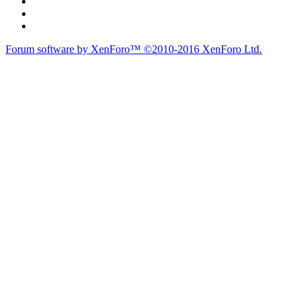
Forum software by XenForo™
©2010-2016 XenForo Ltd.
Theme designed by
Audentio Design
.
Diễn đàn
Liên kết nhanh
Tìm kiếm diễn đàn
Mới nhất
Thành viên
Liên kết nhanh
Notable Members
Đang trực tuyến
Hoạt động gần đây
New Profile Posts
Các Chi Hội CaravanVN