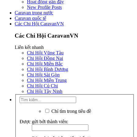
Hoạt động gần đây
New Profile Posts
Caravan trong nước
Caravan quốc tế
Các Chi Hội CaravanVN
Các Chi Hội CaravanVN
Liên kết nhanh
Chi Hội Vũng Tàu
Chi Hội Đồng Nai
Chi Hội Miền Bắc
Chi Hội Bình Dương
Chi Hội Sài Gòn
Chi Hội Miền Trung
Chi Hội Củ Chi
Chi Hội Tây Ninh
Chỉ tìm trong tiêu đề
Được gửi bởi thành viên: