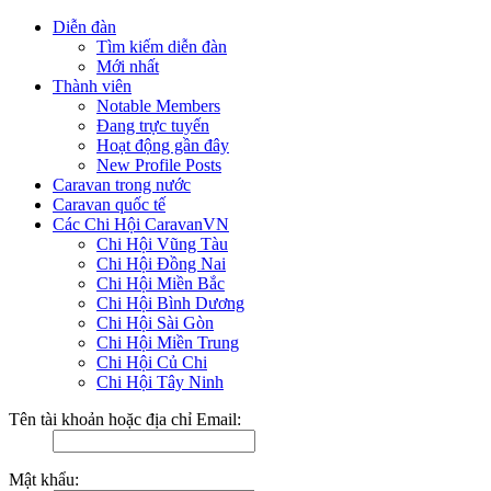
Diễn đàn
Tìm kiếm diễn đàn
Mới nhất
Thành viên
Notable Members
Đang trực tuyến
Hoạt động gần đây
New Profile Posts
Caravan trong nước
Caravan quốc tế
Các Chi Hội CaravanVN
Chi Hội Vũng Tàu
Chi Hội Đồng Nai
Chi Hội Miền Bắc
Chi Hội Bình Dương
Chi Hội Sài Gòn
Chi Hội Miền Trung
Chi Hội Củ Chi
Chi Hội Tây Ninh
Tên tài khoản hoặc địa chỉ Email:
Mật khẩu: