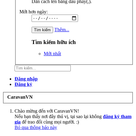
Dãn cách tên bằng dấu phẩy(,).
Mới hơn ngày:
Thêm...
Tìm kiếm hữu ích
Mới nhất
Đăng nhập
Đăng ký
CaravanVN
Chào mừng đến với CaravanVN!
Nếu bạn thấy nơi đây thú vị, tại sao lại không
đăng ký tham
gia
để trao đổi cùng mọi người. :)
Bỏ qua thông báo này