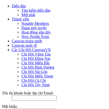
Diễn đàn
Tìm kiếm diễn đàn
Mới nhất
Thành viên
Notable Members
Đang trực tuyến
Hoạt động gần đây
New Profile Posts
Caravan trong nước
Caravan quốc tế
Các Chi Hội CaravanVN
Chi Hội Vũng Tàu
Chi Hội Đồng Nai
Chi Hội Miền Bắc
Chi Hội Bình Dương
Chi Hội Sài Gòn
Chi Hội Miền Trung
Chi Hội Củ Chi
Chi Hội Tây Ninh
Tên tài khoản hoặc địa chỉ Email:
Mật khẩu: