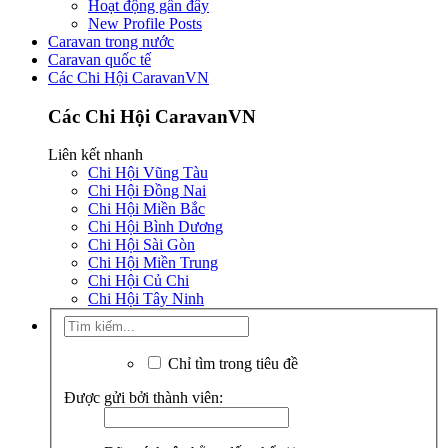
Hoạt động gần đây
New Profile Posts
Caravan trong nước
Caravan quốc tế
Các Chi Hội CaravanVN
Các Chi Hội CaravanVN
Liên kết nhanh
Chi Hội Vũng Tàu
Chi Hội Đồng Nai
Chi Hội Miền Bắc
Chi Hội Bình Dương
Chi Hội Sài Gòn
Chi Hội Miền Trung
Chi Hội Củ Chi
Chi Hội Tây Ninh
Chỉ tìm trong tiêu đề
Được gửi bởi thành viên: