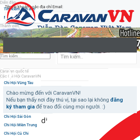
Diễn đàn
Tên tài khoản hoặc địa chỉ Email:
Tìm kiếm diễn đàn
Mới nhất
Thành viên
Mật khẩu:
Notable Members
Đang trực tuyến
Hoạt động gần đây
Bạn đã quên mật khẩu?
New Profile Posts
Duy trì trạng thái đăng nhập
Caravan trong nước
Caravan quốc tế
Các Chi Hội CaravanVN
Chi Hội Vũng Tàu
Chi Hội Đồng Nai
Chào mừng đến với CaravanVN!
Nếu bạn thấy nơi đây thú vị, tại sao lại không
đăng
Chi Hội Miền Bắc
ký tham gia
để trao đổi cùng mọi người. :)
Chi Hội Bình Dương
Chi Hội Sài Gòn
External Redirect
Chi Hội Miền Trung
Chi Hội Củ Chi
https://dotpimBlogPromotion.shop