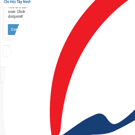
Chi Hội Tây Ninh
You are about to leave CaravanVN and visit a site we have no control
over. Click the button below to continue to
dotpimBlogPromotion.shop.
Continue...
CaravanVN 2016
Tiếng Việt
Liên hệ
Trợ giúp
Điều khoản
Lên đầu trang