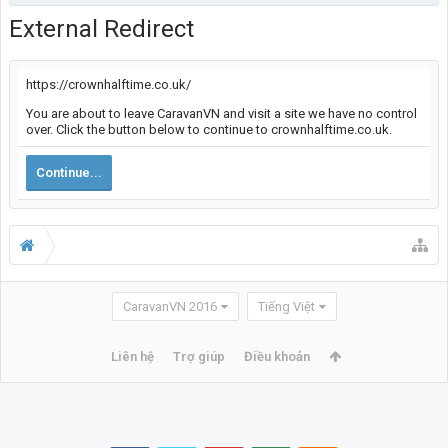
External Redirect
https://crownhalftime.co.uk/
You are about to leave CaravanVN and visit a site we have no control
over. Click the button below to continue to crownhalftime.co.uk.
Continue...
CaravanVN 2016
Tiếng Việt
Liên hệ
Trợ giúp
Điều khoản