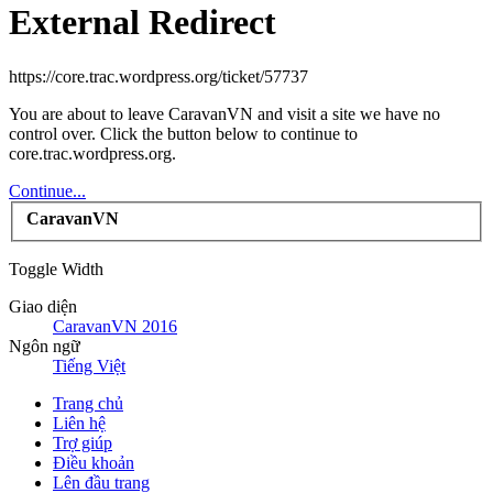
External Redirect
https://core.trac.wordpress.org/ticket/57737
You are about to leave CaravanVN and visit a site we have no
control over. Click the button below to continue to
core.trac.wordpress.org.
Continue...
CaravanVN
Toggle Width
Giao diện
CaravanVN 2016
Ngôn ngữ
Tiếng Việt
Trang chủ
Liên hệ
Trợ giúp
Điều khoản
Lên đầu trang