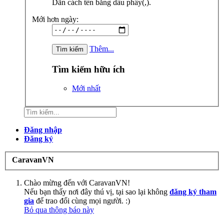
Dãn cách tên bằng dấu phẩy(,).
Mới hơn ngày:
Thêm...
Tìm kiếm hữu ích
Mới nhất
Đăng nhập
Đăng ký
CaravanVN
Chào mừng đến với CaravanVN!
Nếu bạn thấy nơi đây thú vị, tại sao lại không
đăng ký tham
gia
để trao đổi cùng mọi người. :)
Bỏ qua thông báo này