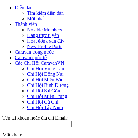
Diễn đàn
Tìm kiếm diễn đàn
Mới nhất
Thành viên
Notable Members
Đang trực tuyến
Hoạt động gần đây
New Profile Posts
Caravan trong nước
Caravan quốc tế
Các Chi Hội CaravanVN
Chi Hội Vũng Tàu
Chi Hội Đồng Nai
Chi Hội Miền Bắc
Chi Hội Bình Dương
Chi Hội Sài Gòn
Chi Hội Miền Trung
Chi Hội Củ Chi
Chi Hội Tây Ninh
Tên tài khoản hoặc địa chỉ Email:
Mật khẩu: