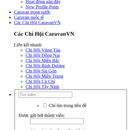
Hoạt động gần đây
New Profile Posts
Caravan trong nước
Caravan quốc tế
Các Chi Hội CaravanVN
Các Chi Hội CaravanVN
Liên kết nhanh
Chi Hội Vũng Tàu
Chi Hội Đồng Nai
Chi Hội Miền Bắc
Chi Hội Bình Dương
Chi Hội Sài Gòn
Chi Hội Miền Trung
Chi Hội Củ Chi
Chi Hội Tây Ninh
Chỉ tìm trong tiêu đề
Được gửi bởi thành viên: