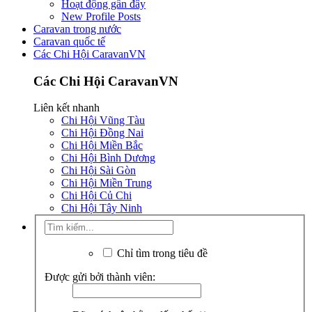
Hoạt động gần đây
New Profile Posts
Caravan trong nước
Caravan quốc tế
Các Chi Hội CaravanVN
Các Chi Hội CaravanVN
Liên kết nhanh
Chi Hội Vũng Tàu
Chi Hội Đồng Nai
Chi Hội Miền Bắc
Chi Hội Bình Dương
Chi Hội Sài Gòn
Chi Hội Miền Trung
Chi Hội Củ Chi
Chi Hội Tây Ninh
Chỉ tìm trong tiêu đề
Được gửi bởi thành viên: