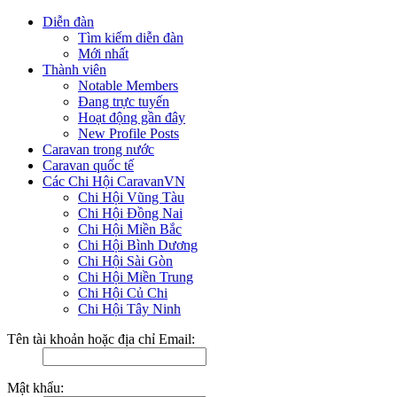
Diễn đàn
Tìm kiếm diễn đàn
Mới nhất
Thành viên
Notable Members
Đang trực tuyến
Hoạt động gần đây
New Profile Posts
Caravan trong nước
Caravan quốc tế
Các Chi Hội CaravanVN
Chi Hội Vũng Tàu
Chi Hội Đồng Nai
Chi Hội Miền Bắc
Chi Hội Bình Dương
Chi Hội Sài Gòn
Chi Hội Miền Trung
Chi Hội Củ Chi
Chi Hội Tây Ninh
Tên tài khoản hoặc địa chỉ Email:
Mật khẩu: