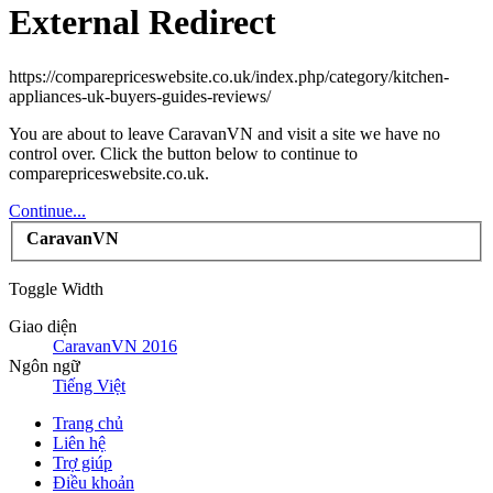
External Redirect
https://comparepriceswebsite.co.uk/index.php/category/kitchen-
appliances-uk-buyers-guides-reviews/
You are about to leave CaravanVN and visit a site we have no
control over. Click the button below to continue to
comparepriceswebsite.co.uk.
Continue...
CaravanVN
Toggle Width
Giao diện
CaravanVN 2016
Ngôn ngữ
Tiếng Việt
Trang chủ
Liên hệ
Trợ giúp
Điều khoản