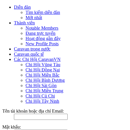
Diễn đàn
Tìm kiếm diễn đàn
Mới nhất
Thành viên
Notable Members
Đang trực tuyến
Hoạt động gần đây
New Profile Posts
Caravan trong nước
Caravan quốc tế
Các Chi Hội CaravanVN
Chi Hội Vũng Tàu
Chi Hội Đồng Nai
Chi Hội Miền Bắc
Chi Hội Bình Dương
Chi Hội Sài Gòn
Chi Hội Miền Trung
Chi Hội Củ Chi
Chi Hội Tây Ninh
Tên tài khoản hoặc địa chỉ Email:
Mật khẩu: