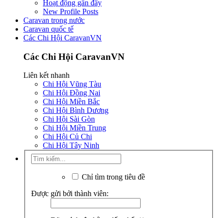
Hoạt động gần đây
New Profile Posts
Caravan trong nước
Caravan quốc tế
Các Chi Hội CaravanVN
Các Chi Hội CaravanVN
Liên kết nhanh
Chi Hội Vũng Tàu
Chi Hội Đồng Nai
Chi Hội Miền Bắc
Chi Hội Bình Dương
Chi Hội Sài Gòn
Chi Hội Miền Trung
Chi Hội Củ Chi
Chi Hội Tây Ninh
Chỉ tìm trong tiêu đề
Được gửi bởi thành viên: