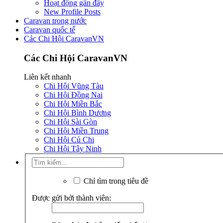
Hoạt động gần đây
New Profile Posts
Caravan trong nước
Caravan quốc tế
Các Chi Hội CaravanVN
Các Chi Hội CaravanVN
Liên kết nhanh
Chi Hội Vũng Tàu
Chi Hội Đồng Nai
Chi Hội Miền Bắc
Chi Hội Bình Dương
Chi Hội Sài Gòn
Chi Hội Miền Trung
Chi Hội Củ Chi
Chi Hội Tây Ninh
Chỉ tìm trong tiêu đề
Được gửi bởi thành viên: