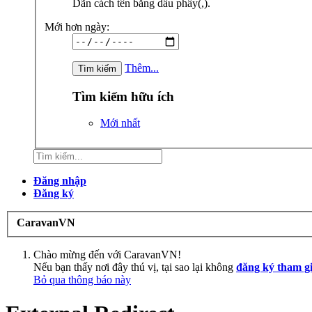
Dãn cách tên bằng dấu phẩy(,).
Mới hơn ngày:
Thêm...
Tìm kiếm hữu ích
Mới nhất
Đăng nhập
Đăng ký
CaravanVN
Chào mừng đến với CaravanVN!
Nếu bạn thấy nơi đây thú vị, tại sao lại không
đăng ký tham g
Bỏ qua thông báo này