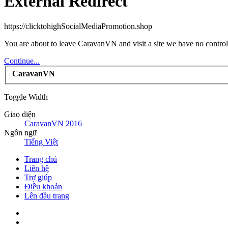
External Redirect
https://clicktohighSocialMediaPromotion.shop
You are about to leave CaravanVN and visit a site we have no control
Continue...
CaravanVN
Toggle Width
Giao diện
CaravanVN 2016
Ngôn ngữ
Tiếng Việt
Trang chủ
Liên hệ
Trợ giúp
Điều khoản
Lên đầu trang