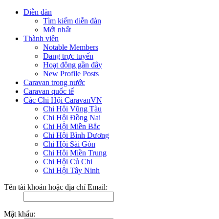
Diễn đàn
Tìm kiếm diễn đàn
Mới nhất
Thành viên
Notable Members
Đang trực tuyến
Hoạt động gần đây
New Profile Posts
Caravan trong nước
Caravan quốc tế
Các Chi Hội CaravanVN
Chi Hội Vũng Tàu
Chi Hội Đồng Nai
Chi Hội Miền Bắc
Chi Hội Bình Dương
Chi Hội Sài Gòn
Chi Hội Miền Trung
Chi Hội Củ Chi
Chi Hội Tây Ninh
Tên tài khoản hoặc địa chỉ Email:
Mật khẩu: