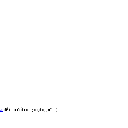
ia
để trao đổi cùng mọi người. :)