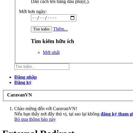
Dãn cách tên bằng dấu phẩy(,).
Mới hơn ngày:
Thêm...
Tìm kiếm hữu ích
Mới nhất
Đăng nhập
Đăng ký
CaravanVN
Chào mừng đến với CaravanVN!
Nếu bạn thấy nơi đây thú vị, tại sao lại không
đăng ký tham g
Bỏ qua thông báo này