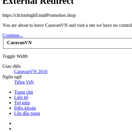
External Redirect
https://clicktohighEmailPromotion.shop
You are about to leave CaravanVN and visit a site we have no control
Continue...
CaravanVN
Toggle Width
Giao diện
CaravanVN 2016
Ngôn ngữ
Tiếng Việt
Trang chủ
Liên hệ
Trợ giúp
Điều khoản
Lên đầu trang