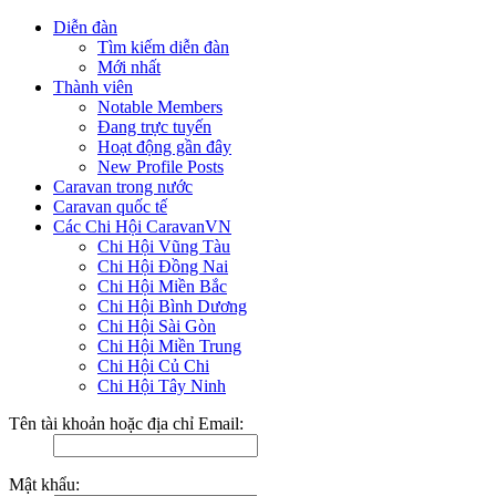
Diễn đàn
Tìm kiếm diễn đàn
Mới nhất
Thành viên
Notable Members
Đang trực tuyến
Hoạt động gần đây
New Profile Posts
Caravan trong nước
Caravan quốc tế
Các Chi Hội CaravanVN
Chi Hội Vũng Tàu
Chi Hội Đồng Nai
Chi Hội Miền Bắc
Chi Hội Bình Dương
Chi Hội Sài Gòn
Chi Hội Miền Trung
Chi Hội Củ Chi
Chi Hội Tây Ninh
Tên tài khoản hoặc địa chỉ Email:
Mật khẩu: