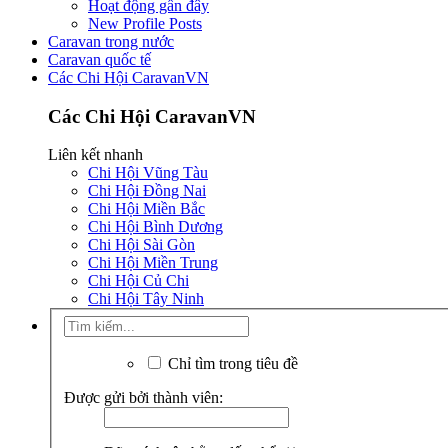
Hoạt động gần đây
New Profile Posts
Caravan trong nước
Caravan quốc tế
Các Chi Hội CaravanVN
Các Chi Hội CaravanVN
Liên kết nhanh
Chi Hội Vũng Tàu
Chi Hội Đồng Nai
Chi Hội Miền Bắc
Chi Hội Bình Dương
Chi Hội Sài Gòn
Chi Hội Miền Trung
Chi Hội Củ Chi
Chi Hội Tây Ninh
Chỉ tìm trong tiêu đề
Được gửi bởi thành viên: