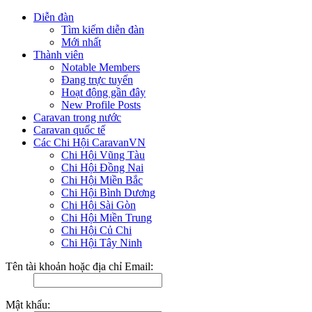
Diễn đàn
Tìm kiếm diễn đàn
Mới nhất
Thành viên
Notable Members
Đang trực tuyến
Hoạt động gần đây
New Profile Posts
Caravan trong nước
Caravan quốc tế
Các Chi Hội CaravanVN
Chi Hội Vũng Tàu
Chi Hội Đồng Nai
Chi Hội Miền Bắc
Chi Hội Bình Dương
Chi Hội Sài Gòn
Chi Hội Miền Trung
Chi Hội Củ Chi
Chi Hội Tây Ninh
Tên tài khoản hoặc địa chỉ Email:
Mật khẩu: