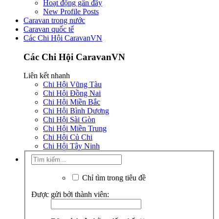
Hoạt động gần đây
New Profile Posts
Caravan trong nước
Caravan quốc tế
Các Chi Hội CaravanVN
Các Chi Hội CaravanVN
Liên kết nhanh
Chi Hội Vũng Tàu
Chi Hội Đồng Nai
Chi Hội Miền Bắc
Chi Hội Bình Dương
Chi Hội Sài Gòn
Chi Hội Miền Trung
Chi Hội Củ Chi
Chi Hội Tây Ninh
Chỉ tìm trong tiêu đề
Được gửi bởi thành viên: