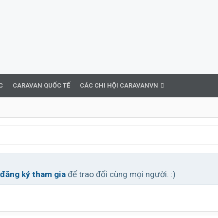
C
CARAVAN QUỐC TẾ
CÁC CHI HỘI CARAVANVN
đăng ký tham gia
để trao đổi cùng mọi người. :)