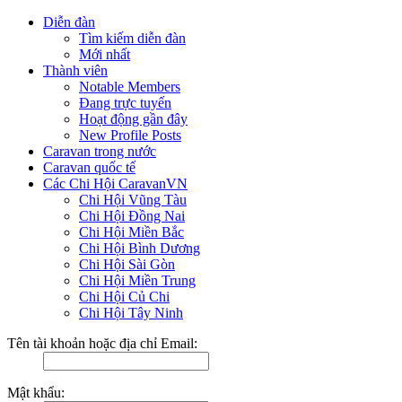
Diễn đàn
Tìm kiếm diễn đàn
Mới nhất
Thành viên
Notable Members
Đang trực tuyến
Hoạt động gần đây
New Profile Posts
Caravan trong nước
Caravan quốc tế
Các Chi Hội CaravanVN
Chi Hội Vũng Tàu
Chi Hội Đồng Nai
Chi Hội Miền Bắc
Chi Hội Bình Dương
Chi Hội Sài Gòn
Chi Hội Miền Trung
Chi Hội Củ Chi
Chi Hội Tây Ninh
Tên tài khoản hoặc địa chỉ Email:
Mật khẩu: