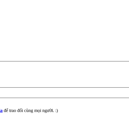
ia
để trao đổi cùng mọi người. :)