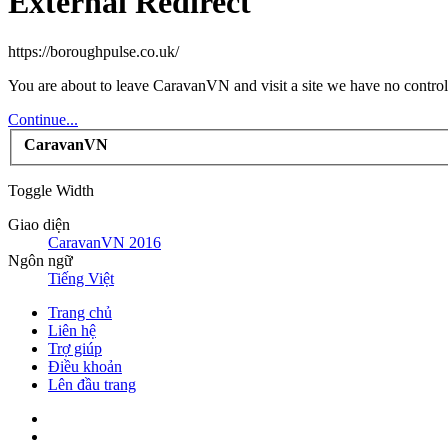
External Redirect
https://boroughpulse.co.uk/
You are about to leave CaravanVN and visit a site we have no control
Continue...
CaravanVN
Toggle Width
Giao diện
CaravanVN 2016
Ngôn ngữ
Tiếng Việt
Trang chủ
Liên hệ
Trợ giúp
Điều khoản
Lên đầu trang