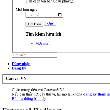
Dãn cách tên bằng dấu phẩy(,).
Mới hơn ngày:
Thêm...
Tìm kiếm hữu ích
Mới nhất
Đăng nhập
Đăng ký
CaravanVN
Chào mừng đến với CaravanVN!
Nếu bạn thấy nơi đây thú vị, tại sao lại không
đăng ký tham g
Bỏ qua thông báo này