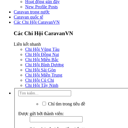
Hoạt động gần đây
New Profile Posts
Caravan trong nước
Caravan quốc tế
Các Chi Hội CaravanVN
Các Chi Hội CaravanVN
Liên kết nhanh
Chi Hội Vũng Tàu
Chi Hội Đồng Nai
Chi Hội Miền Bắc
Chi Hội Bình Dương
Chi Hội Sài Gòn
Chi Hội Miền Trung
Chi Hội Củ Chi
Chi Hội Tây Ninh
Chỉ tìm trong tiêu đề
Được gửi bởi thành viên: