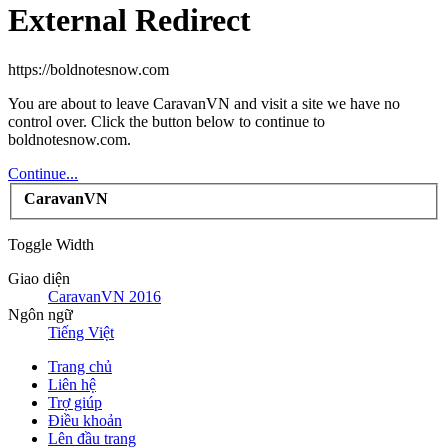
External Redirect
https://boldnotesnow.com
You are about to leave CaravanVN and visit a site we have no
control over. Click the button below to continue to
boldnotesnow.com.
Continue...
CaravanVN
Toggle Width
Giao diện
CaravanVN 2016
Ngôn ngữ
Tiếng Việt
Trang chủ
Liên hệ
Trợ giúp
Điều khoản
Lên đầu trang