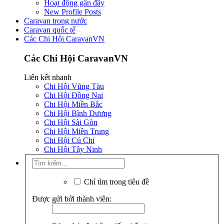
Hoạt động gần đây
New Profile Posts
Caravan trong nước
Caravan quốc tế
Các Chi Hội CaravanVN
Các Chi Hội CaravanVN
Liên kết nhanh
Chi Hội Vũng Tàu
Chi Hội Đồng Nai
Chi Hội Miền Bắc
Chi Hội Bình Dương
Chi Hội Sài Gòn
Chi Hội Miền Trung
Chi Hội Củ Chi
Chi Hội Tây Ninh
Chỉ tìm trong tiêu đề
Được gửi bởi thành viên: