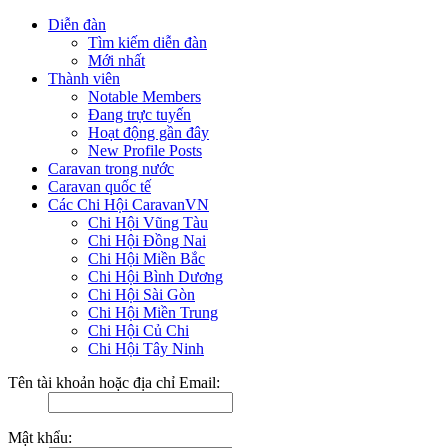
Diễn đàn
Tìm kiếm diễn đàn
Mới nhất
Thành viên
Notable Members
Đang trực tuyến
Hoạt động gần đây
New Profile Posts
Caravan trong nước
Caravan quốc tế
Các Chi Hội CaravanVN
Chi Hội Vũng Tàu
Chi Hội Đồng Nai
Chi Hội Miền Bắc
Chi Hội Bình Dương
Chi Hội Sài Gòn
Chi Hội Miền Trung
Chi Hội Củ Chi
Chi Hội Tây Ninh
Tên tài khoản hoặc địa chỉ Email:
Mật khẩu: