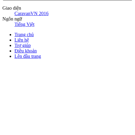
Giao diện
CaravanVN 2016
Ngôn ngữ
Tiếng Việt
Trang chủ
Liên hệ
Trợ giúp
Điều khoản
Lên đầu trang