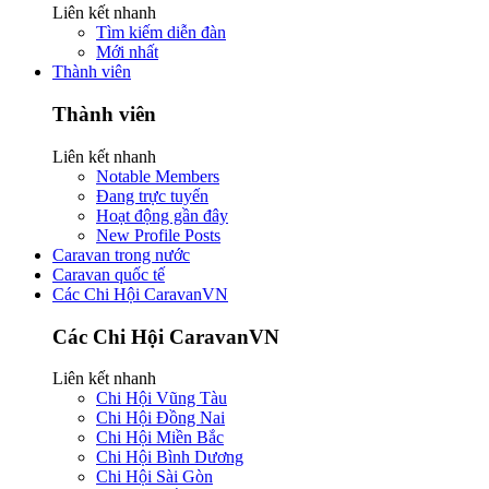
Liên kết nhanh
Tìm kiếm diễn đàn
Mới nhất
Thành viên
Thành viên
Liên kết nhanh
Notable Members
Đang trực tuyến
Hoạt động gần đây
New Profile Posts
Caravan trong nước
Caravan quốc tế
Các Chi Hội CaravanVN
Các Chi Hội CaravanVN
Liên kết nhanh
Chi Hội Vũng Tàu
Chi Hội Đồng Nai
Chi Hội Miền Bắc
Chi Hội Bình Dương
Chi Hội Sài Gòn