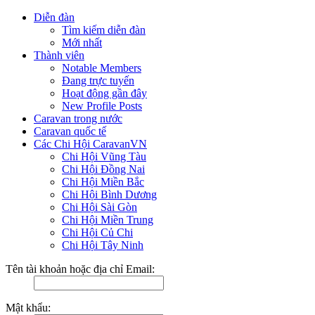
Diễn đàn
Tìm kiếm diễn đàn
Mới nhất
Thành viên
Notable Members
Đang trực tuyến
Hoạt động gần đây
New Profile Posts
Caravan trong nước
Caravan quốc tế
Các Chi Hội CaravanVN
Chi Hội Vũng Tàu
Chi Hội Đồng Nai
Chi Hội Miền Bắc
Chi Hội Bình Dương
Chi Hội Sài Gòn
Chi Hội Miền Trung
Chi Hội Củ Chi
Chi Hội Tây Ninh
Tên tài khoản hoặc địa chỉ Email:
Mật khẩu: