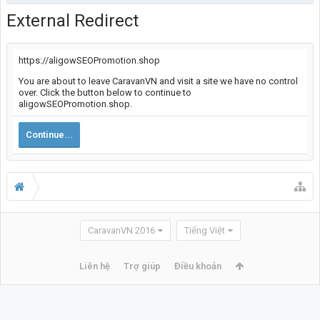
External Redirect
https://aligowSEOPromotion.shop
You are about to leave CaravanVN and visit a site we have no control
over. Click the button below to continue to
aligowSEOPromotion.shop.
Continue...
CaravanVN 2016
Tiếng Việt
Liên hệ
Trợ giúp
Điều khoản