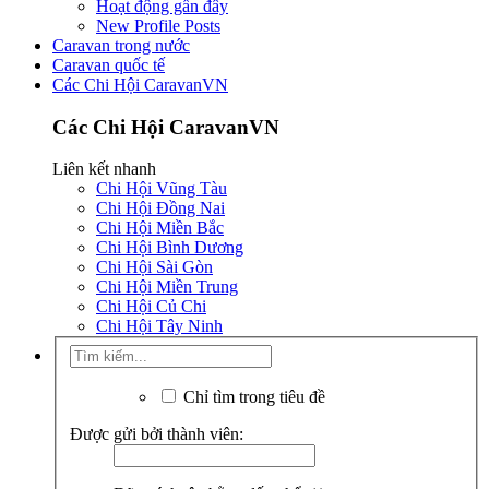
Hoạt động gần đây
New Profile Posts
Caravan trong nước
Caravan quốc tế
Các Chi Hội CaravanVN
Các Chi Hội CaravanVN
Liên kết nhanh
Chi Hội Vũng Tàu
Chi Hội Đồng Nai
Chi Hội Miền Bắc
Chi Hội Bình Dương
Chi Hội Sài Gòn
Chi Hội Miền Trung
Chi Hội Củ Chi
Chi Hội Tây Ninh
Chỉ tìm trong tiêu đề
Được gửi bởi thành viên: