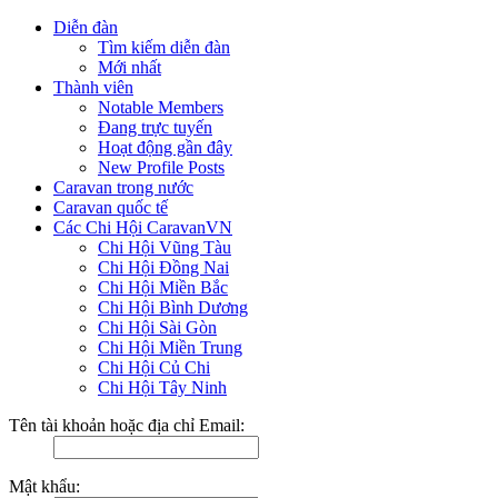
Diễn đàn
Tìm kiếm diễn đàn
Mới nhất
Thành viên
Notable Members
Đang trực tuyến
Hoạt động gần đây
New Profile Posts
Caravan trong nước
Caravan quốc tế
Các Chi Hội CaravanVN
Chi Hội Vũng Tàu
Chi Hội Đồng Nai
Chi Hội Miền Bắc
Chi Hội Bình Dương
Chi Hội Sài Gòn
Chi Hội Miền Trung
Chi Hội Củ Chi
Chi Hội Tây Ninh
Tên tài khoản hoặc địa chỉ Email:
Mật khẩu: