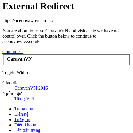
External Redirect
https://acenovawave.co.uk/
You are about to leave CaravanVN and visit a site we have no
control over. Click the button below to continue to
acenovawave.co.uk.
Continue...
CaravanVN
Toggle Width
Giao diện
CaravanVN 2016
Ngôn ngữ
Tiếng Việt
Trang chủ
Liên hệ
Trợ giúp
Điều khoản
Lên đầu trang