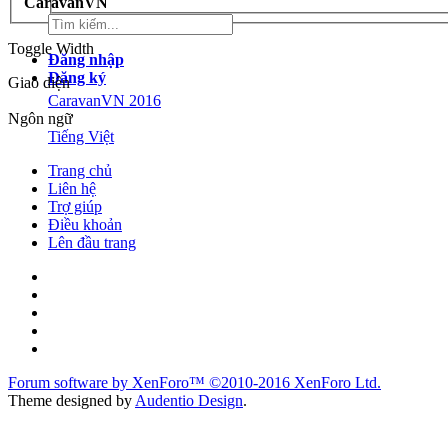
CaravanVN
Toggle Width
Đăng nhập
Đăng ký
Giao diện
CaravanVN 2016
Ngôn ngữ
Tiếng Việt
Trang chủ
Liên hệ
Trợ giúp
Điều khoản
Lên đầu trang
Forum software by XenForo™
©2010-2016 XenForo Ltd.
Theme designed by
Audentio Design
.