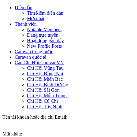
Diễn đàn
Tìm kiếm diễn đàn
Mới nhất
Thành viên
Notable Members
Đang trực tuyến
Hoạt động gần đây
New Profile Posts
Caravan trong nước
Caravan quốc tế
Các Chi Hội CaravanVN
Chi Hội Vũng Tàu
Chi Hội Đồng Nai
Chi Hội Miền Bắc
Chi Hội Bình Dương
Chi Hội Sài Gòn
Chi Hội Miền Trung
Chi Hội Củ Chi
Chi Hội Tây Ninh
Tên tài khoản hoặc địa chỉ Email:
Mật khẩu: