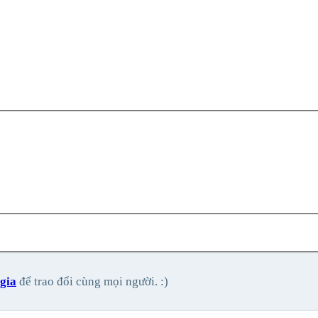
gia
để trao đổi cùng mọi người. :)