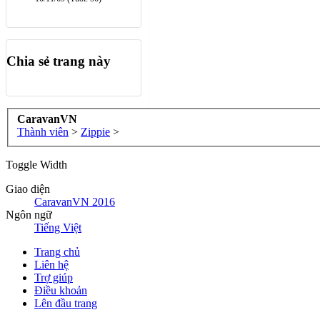
Chia sẻ trang này
CaravanVN
Thành viên
>
Zippie
>
Toggle Width
Giao diện
CaravanVN 2016
Ngôn ngữ
Tiếng Việt
Trang chủ
Liên hệ
Trợ giúp
Điều khoản
Lên đầu trang