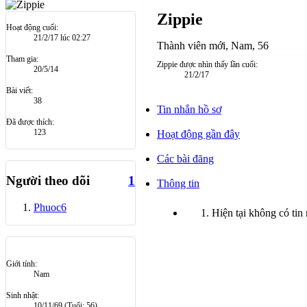
Zippie
Hoạt động cuối:
21/2/17 lúc 02:27
Thành viên mới
, Nam, 56
Tham gia:
Zippie được nhìn thấy lần cuối:
20/5/14
21/2/17
Bài viết:
38
Tin nhắn hồ sơ
Đã được thích:
123
Hoạt động gần đây
Các bài đăng
Người theo dõi
1
Thông tin
Phuoc6
Hiện tại không có tin
Giới tính:
Nam
Sinh nhật:
10/11/69
(Tuổi: 56)