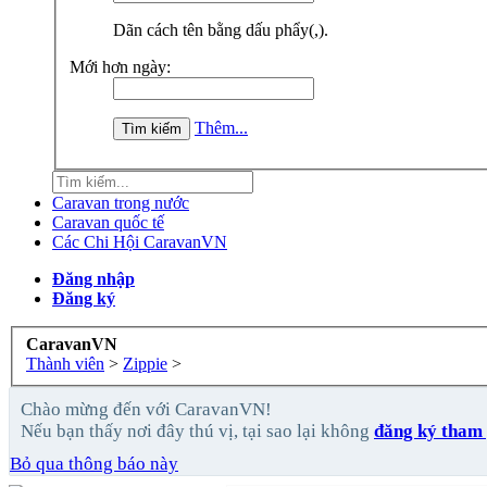
Dãn cách tên bằng dấu phẩy(,).
Mới hơn ngày:
Thêm...
Caravan trong nước
Caravan quốc tế
Các Chi Hội CaravanVN
Đăng nhập
Đăng ký
CaravanVN
Thành viên
>
Zippie
>
Chào mừng đến với CaravanVN!
Nếu bạn thấy nơi đây thú vị, tại sao lại không
đăng ký tham 
Bỏ qua thông báo này