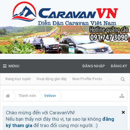
MENU
ĐĂNG NHẬP
ĐĂNG KÝ
Đang trực tuyến
Hoạt động gần đây
New Profile Posts
...
Thành viên
Vetiver
Chào mừng đến với CaravanVN!
Nếu bạn thấy nơi đây thú vị, tại sao lại không
đăng
ký tham gia
để trao đổi cùng mọi người. :)