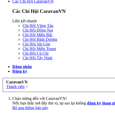
Các Chi Hội CaravanVN
Các Chi Hội CaravanVN
Liên kết nhanh
Chi Hội Vũng Tàu
Chi Hội Đồng Nai
Chi Hội Miền Bắc
Chi Hội Bình Dương
Chi Hội Sài Gòn
Chi Hội Miền Trung
Chi Hội Củ Chi
Chi Hội Tây Ninh
Đăng nhập
Đăng ký
CaravanVN
Thành viên
>
Chào mừng đến với CaravanVN!
Nếu bạn thấy nơi đây thú vị, tại sao lại không
đăng ký tham g
Bỏ qua thông báo này