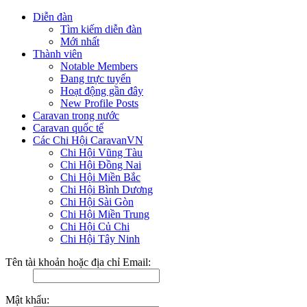
Diễn đàn
Tìm kiếm diễn đàn
Mới nhất
Thành viên
Notable Members
Đang trực tuyến
Hoạt động gần đây
New Profile Posts
Caravan trong nước
Caravan quốc tế
Các Chi Hội CaravanVN
Chi Hội Vũng Tàu
Chi Hội Đồng Nai
Chi Hội Miền Bắc
Chi Hội Bình Dương
Chi Hội Sài Gòn
Chi Hội Miền Trung
Chi Hội Củ Chi
Chi Hội Tây Ninh
Tên tài khoản hoặc địa chỉ Email:
Mật khẩu: