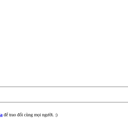
ia
để trao đổi cùng mọi người. :)