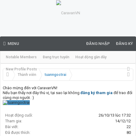
MENU
ĐĂNG NHẬP
ĐĂNG KÝ
Notable Members
Đang trực tuyến
Hoạt động gần đây
New Profile Posts
Thành viên
tuanngoctrai
Chào mừng đến với CaravanVN!
Nếu bạn thấy nơi đây thú vị, tại sao lại không
đăng ký tham gia
để trao đổi
cùng mọi người. :)
Hoạt động cuối:
26/10/13 lúc 17:32
Tham gia:
14/12/12
Bài viết:
22
Đã được thích:
80