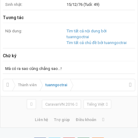
Sinh nhật:
15/12/76 (Tuổi: 49)
Tương tác
Nội dung:
Tìm tất cả nội dung bởi
tuanngoctrai
Tìm tất cả chủ đề bởi tuanngoctrai
Chữ ký
Mà có ra sao cũng chẳng sao...!
Thành viên
tuanngoctrai
CaravanVN 2016
Tiếng Việt
Liên hệ
Trợ giúp
Điều khoản