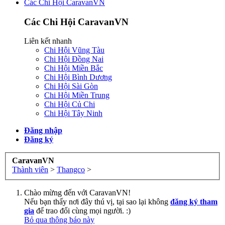
Các Chi Hội CaravanVN
Các Chi Hội CaravanVN
Liên kết nhanh
Chi Hội Vũng Tàu
Chi Hội Đồng Nai
Chi Hội Miền Bắc
Chi Hội Bình Dương
Chi Hội Sài Gòn
Chi Hội Miền Trung
Chi Hội Củ Chi
Chi Hội Tây Ninh
Đăng nhập
Đăng ký
CaravanVN
Thành viên
>
Thangco
>
Chào mừng đến với CaravanVN!
Nếu bạn thấy nơi đây thú vị, tại sao lại không
đăng ký tham
gia
để trao đổi cùng mọi người. :)
Bỏ qua thông báo này