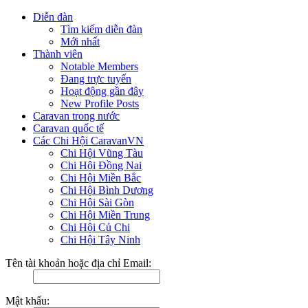
Diễn đàn
Tìm kiếm diễn đàn
Mới nhất
Thành viên
Notable Members
Đang trực tuyến
Hoạt động gần đây
New Profile Posts
Caravan trong nước
Caravan quốc tế
Các Chi Hội CaravanVN
Chi Hội Vũng Tàu
Chi Hội Đồng Nai
Chi Hội Miền Bắc
Chi Hội Bình Dương
Chi Hội Sài Gòn
Chi Hội Miền Trung
Chi Hội Củ Chi
Chi Hội Tây Ninh
Tên tài khoản hoặc địa chỉ Email:
Mật khẩu: