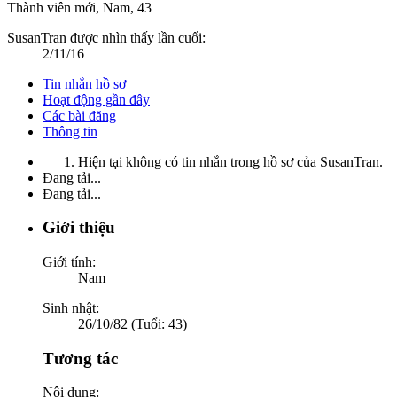
Thành viên mới
, Nam, 43
SusanTran được nhìn thấy lần cuối:
2/11/16
Tin nhắn hồ sơ
Hoạt động gần đây
Các bài đăng
Thông tin
Hiện tại không có tin nhắn trong hồ sơ của SusanTran.
Đang tải...
Đang tải...
Giới thiệu
Giới tính:
Nam
Sinh nhật:
26/10/82 (Tuổi: 43)
Tương tác
Nội dung: