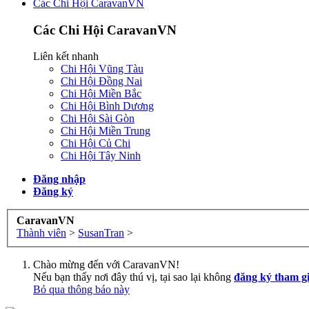
Các Chi Hội CaravanVN
Các Chi Hội CaravanVN
Liên kết nhanh
Chi Hội Vũng Tàu
Chi Hội Đồng Nai
Chi Hội Miền Bắc
Chi Hội Bình Dương
Chi Hội Sài Gòn
Chi Hội Miền Trung
Chi Hội Củ Chi
Chi Hội Tây Ninh
Đăng nhập
Đăng ký
CaravanVN
Thành viên
>
SusanTran
>
Chào mừng đến với CaravanVN!
Nếu bạn thấy nơi đây thú vị, tại sao lại không
đăng ký tham g
Bỏ qua thông báo này