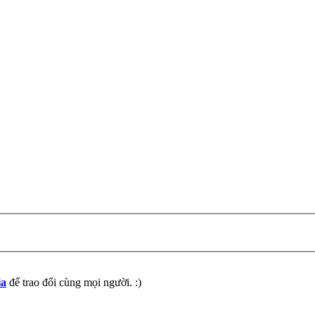
ia
để trao đổi cùng mọi người. :)