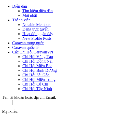
Diễn đàn
Tìm kiếm diễn đàn
Mới nhất
Thành viên
Notable Members
Đang trực tuyến
Hoạt động gần đây
New Profile Posts
Caravan trong nước
Caravan quốc tế
Các Chi Hội CaravanVN
Chi Hội Vũng Tàu
Chi Hội Đồng Nai
Chi Hội Miền Bắc
Chi Hội Bình Dương
Chi Hội Sài Gòn
Chi Hội Miền Trung
Chi Hội Củ Chi
Chi Hội Tây Ninh
Tên tài khoản hoặc địa chỉ Email:
Mật khẩu: