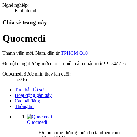
Nghề nghiệp:
Kinh doanh
Chia sẻ trang này
Quocmedi
Thành viên mới
, Nam,
đến từ
TPHCM Q10
Đi một cung đường mới cho ta nhiều cảm nhận mới!!!!!
24/5/16
Quocmedi được nhìn thấy lần cuối:
1/8/16
Tin nhắn hồ sơ
Hoạt động gần đây
Các bài đăng
Thông tin
Quocmedi
Đi một cung đường mới cho ta nhiều cảm