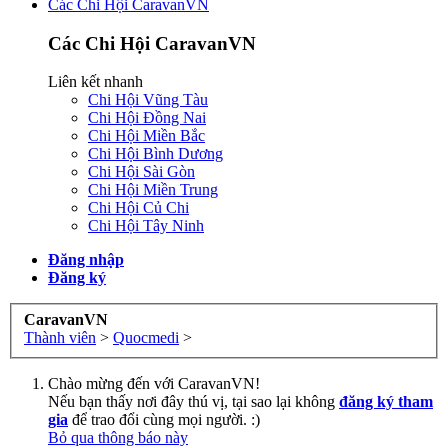
Các Chi Hội CaravanVN
Các Chi Hội CaravanVN
Liên kết nhanh
Chi Hội Vũng Tàu
Chi Hội Đồng Nai
Chi Hội Miền Bắc
Chi Hội Bình Dương
Chi Hội Sài Gòn
Chi Hội Miền Trung
Chi Hội Củ Chi
Chi Hội Tây Ninh
Đăng nhập
Đăng ký
CaravanVN
Thành viên
>
Quocmedi
>
Chào mừng đến với CaravanVN!
Nếu bạn thấy nơi đây thú vị, tại sao lại không
đăng ký tham
gia
để trao đổi cùng mọi người. :)
Bỏ qua thông báo này