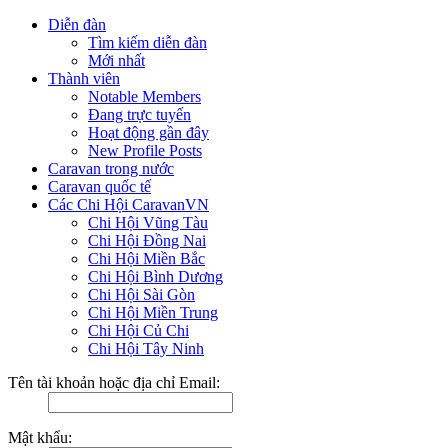
Diễn đàn
Tìm kiếm diễn đàn
Mới nhất
Thành viên
Notable Members
Đang trực tuyến
Hoạt động gần đây
New Profile Posts
Caravan trong nước
Caravan quốc tế
Các Chi Hội CaravanVN
Chi Hội Vũng Tàu
Chi Hội Đồng Nai
Chi Hội Miền Bắc
Chi Hội Bình Dương
Chi Hội Sài Gòn
Chi Hội Miền Trung
Chi Hội Củ Chi
Chi Hội Tây Ninh
Tên tài khoản hoặc địa chỉ Email:
Mật khẩu: