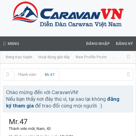
MENU
ĐĂNG NHẬP
ĐĂNG KÝ
Đang trực tuyến
Hoạt động gần đây
New Profile Posts
...
Thành viên
Mr.47
Chào mừng đến với CaravanVN!
Nếu bạn thấy nơi đây thú vị, tại sao lại không
đăng
ký tham gia
để trao đổi cùng mọi người. :)
Mr.47
Thành viên mới
, Nam, 43