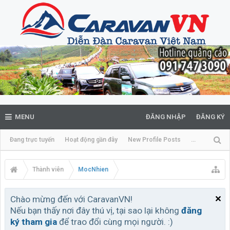
MENU
ĐĂNG NHẬP
ĐĂNG KÝ
Đang trực tuyến
Hoạt động gần đây
New Profile Posts
...
Thành viên
MocNhien
Chào mừng đến với CaravanVN!
Nếu bạn thấy nơi đây thú vị, tại sao lại không
đăng
ký tham gia
để trao đổi cùng mọi người. :)