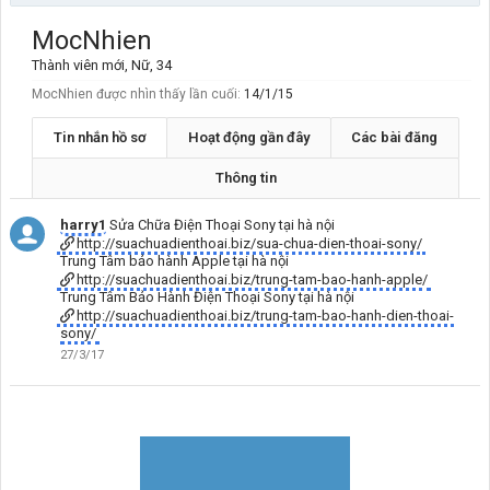
MocNhien
Thành viên mới
, Nữ, 34
MocNhien được nhìn thấy lần cuối:
14/1/15
Tin nhắn hồ sơ
Hoạt động gần đây
Các bài đăng
Thông tin
harry1
Sửa Chữa Điện Thoại Sony tại hà nội
http://suachuadienthoai.biz/sua-chua-dien-thoai-sony/
Trung Tâm bảo hành Apple tại hà nội
http://suachuadienthoai.biz/trung-tam-bao-hanh-apple/
Trung Tâm Bảo Hành Điện Thoại Sony tại hà nội
http://suachuadienthoai.biz/trung-tam-bao-hanh-dien-thoai-
sony/
27/3/17