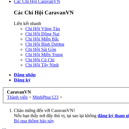
Các Chi Hội CaravanVN
Các Chi Hội CaravanVN
Liên kết nhanh
Chi Hội Vũng Tàu
Chi Hội Đồng Nai
Chi Hội Miền Bắc
Chi Hội Bình Dương
Chi Hội Sài Gòn
Chi Hội Miền Trung
Chi Hội Củ Chi
Chi Hội Tây Ninh
Đăng nhập
Đăng ký
CaravanVN
Thành viên
>
MinhPhuc123
>
Chào mừng đến với CaravanVN!
Nếu bạn thấy nơi đây thú vị, tại sao lại không
đăng ký tham g
Bỏ qua thông báo này