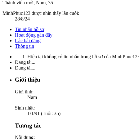
Thành viên mới
, Nam, 35
MinhPhuc123 được nhìn thấy lần cuối:
28/8/24
Tin nhắn hồ sơ
Hoạt động gần đây
Các bài đăng
Thông tin
Hiện tại không có tin nhắn trong hồ sơ của MinhPhuc12
Đang tải...
Đang tải...
Giới thiệu
Giới tính:
Nam
Sinh nhật:
1/1/91 (Tuổi: 35)
Tương tác
Nội dung: