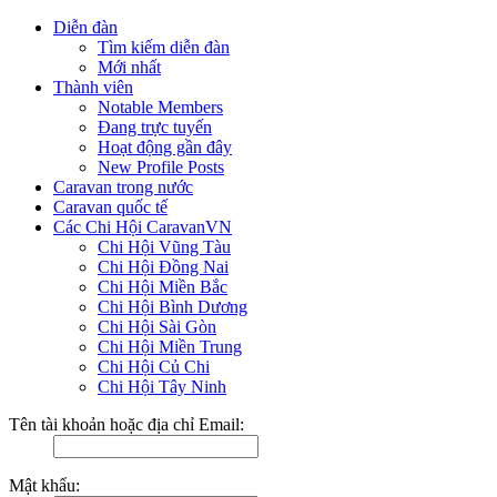
Diễn đàn
Tìm kiếm diễn đàn
Mới nhất
Thành viên
Notable Members
Đang trực tuyến
Hoạt động gần đây
New Profile Posts
Caravan trong nước
Caravan quốc tế
Các Chi Hội CaravanVN
Chi Hội Vũng Tàu
Chi Hội Đồng Nai
Chi Hội Miền Bắc
Chi Hội Bình Dương
Chi Hội Sài Gòn
Chi Hội Miền Trung
Chi Hội Củ Chi
Chi Hội Tây Ninh
Tên tài khoản hoặc địa chỉ Email:
Mật khẩu: