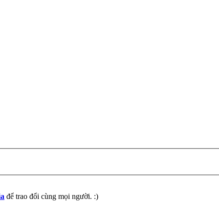
ia
để trao đổi cùng mọi người. :)