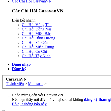
Các Chi Hội CaravanVN
Các Chi Hội CaravanVN
Liên kết nhanh
Chi Hội Vũng Tàu
Chi Hội Đồng Nai
Chi Hội Miền Bắc
Chi Hội Bình Dương
Chi Hội Sài Gòn
Chi Hội Miền Trung
Chi Hội Củ Chi
Chi Hội Tây Ninh
Đăng nhập
Đăng ký
CaravanVN
Thành viên
>
Mimisusu
>
Chào mừng đến với CaravanVN!
Nếu bạn thấy nơi đây thú vị, tại sao lại không
đăng ký tham g
Bỏ qua thông báo này