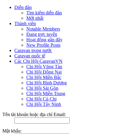
Diễn đàn
Tìm kiếm diễn đàn
Mới nhất
Thành viên
Notable Members
Đang trực tuyến
Hoạt động gần đây
New Profile Posts
Caravan trong nước
Caravan quốc tế
Các Chi Hội CaravanVN
Chi Hội Vũng Tàu
Chi Hội Đồng Nai
Chi Hội Miền Bắc
Chi Hội Bình Dương
Chi Hội Sài Gòn
Chi Hội Miền Trung
Chi Hội Củ Chi
Chi Hội Tây Ninh
Tên tài khoản hoặc địa chỉ Email:
Mật khẩu: