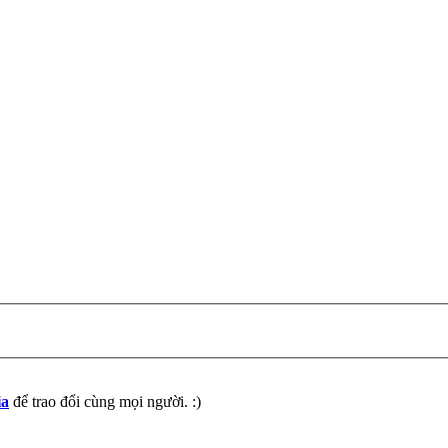
ia
để trao đổi cùng mọi người. :)