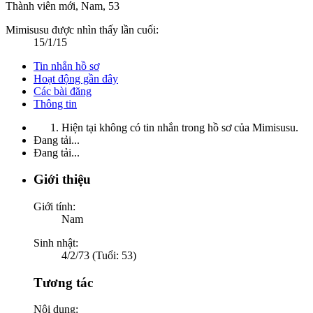
Thành viên mới
, Nam, 53
Mimisusu được nhìn thấy lần cuối:
15/1/15
Tin nhắn hồ sơ
Hoạt động gần đây
Các bài đăng
Thông tin
Hiện tại không có tin nhắn trong hồ sơ của Mimisusu.
Đang tải...
Đang tải...
Giới thiệu
Giới tính:
Nam
Sinh nhật:
4/2/73 (Tuổi: 53)
Tương tác
Nội dung: