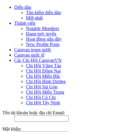
Diễn đàn
Tìm kiếm diễn đàn
Mới nhất
Thành viên
Notable Members
Đang trực tuyến
Hoạt động gần đây
New Profile Posts
Caravan trong nước
Caravan quốc tế
Các Chi Hội CaravanVN
Chi Hội Vũng Tàu
Chi Hội Đồng Nai
Chi Hội Miền Bắc
Chi Hội Bình Dương
Chi Hội Sài Gòn
Chi Hội Miền Trung
Chi Hội Củ Chi
Chi Hội Tây Ninh
Tên tài khoản hoặc địa chỉ Email:
Mật khẩu: