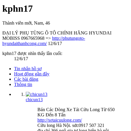
kphn17
Thành viên mới
, Nam, 46
ĐẠI LÝ PHỤ TÙNG Ô TÔ CHÍNH HÃNG HYUNDAI
MOBISS 0967665968 =>
http://phutungoto-
hyundaithanhcong.com/
12/6/17
kphn17 được nhìn thấy lần cuối:
12/6/17
Tin nhắn hồ sơ
Hoạt động gần đây
Các bài đăng
Thông tin
chicun13
Bán Các Dòng Xe Tải Cửu Long Từ 650
KG Đến 8 Tấn
http://xetaicuulong.com/
Cửu long Hà Nội. sdt:0917 507 321
địa chỉ.366 ngô gia tự,long biên,hà nội