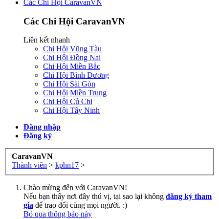
Các Chi Hội CaravanVN
Các Chi Hội CaravanVN
Liên kết nhanh
Chi Hội Vũng Tàu
Chi Hội Đồng Nai
Chi Hội Miền Bắc
Chi Hội Bình Dương
Chi Hội Sài Gòn
Chi Hội Miền Trung
Chi Hội Củ Chi
Chi Hội Tây Ninh
Đăng nhập
Đăng ký
CaravanVN
Thành viên
>
kphn17
>
Chào mừng đến với CaravanVN!
Nếu bạn thấy nơi đây thú vị, tại sao lại không
đăng ký tham
gia
để trao đổi cùng mọi người. :)
Bỏ qua thông báo này