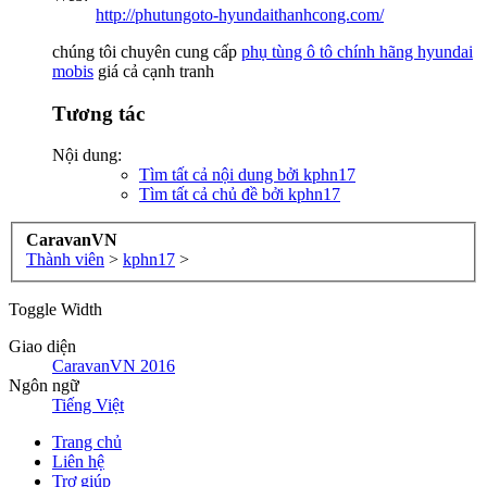
http://phutungoto-hyundaithanhcong.com/
chúng tôi chuyên cung cấp
phụ tùng ô tô chính hãng hyundai
mobis
giá cả cạnh tranh
Tương tác
Nội dung:
Tìm tất cả nội dung bởi kphn17
Tìm tất cả chủ đề bởi kphn17
CaravanVN
Thành viên
>
kphn17
>
Toggle Width
Giao diện
CaravanVN 2016
Ngôn ngữ
Tiếng Việt
Trang chủ
Liên hệ
Trợ giúp