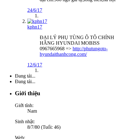
24/6/17
kphn17
ĐẠI LÝ PHỤ TÙNG Ô TÔ CHÍNH
HÃNG HYUNDAI MOBISS
0967665968 =>
http://phutungoto-
hyundaithanhcong.com/
12/6/17
Đang tải...
Đang tải...
Giới thiệu
Giới tính:
Nam
Sinh nhật:
8/7/80 (Tuổi: 46)
Web: