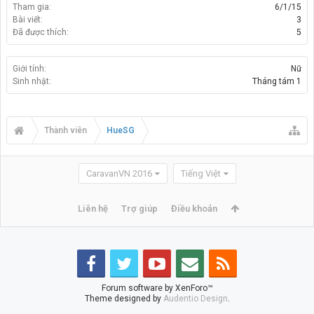
Tham gia:
6/1/15
Bài viết:
3
Đã được thích:
5
Giới tính:
Nữ
Sinh nhật:
Tháng tám 1
Thành viên
HueSG
CaravanVN 2016
Tiếng Việt
Liên hệ
Trợ giúp
Điều khoản
Forum software by XenForo™
Theme designed by
Audentio Design
.