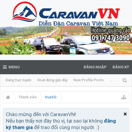
MENU
ĐĂNG NHẬP
ĐĂNG KÝ
Đang trực tuyến
Hoạt động gần đây
New Profile Posts
...
Thành viên
HueSG
Chào mừng đến với CaravanVN!
Nếu bạn thấy nơi đây thú vị, tại sao lại không
đăng
ký tham gia
để trao đổi cùng mọi người. :)