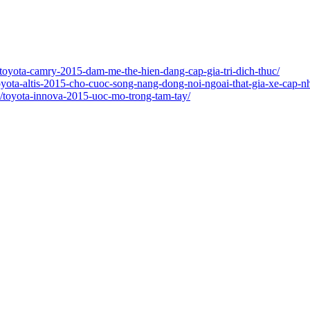
toyota-camry-2015-dam-me-the-hien-dang-cap-gia-tri-dich-thuc/
yota-altis-2015-cho-cuoc-song-nang-dong-noi-ngoai-that-gia-xe-cap-n
/toyota-innova-2015-uoc-mo-trong-tam-tay/