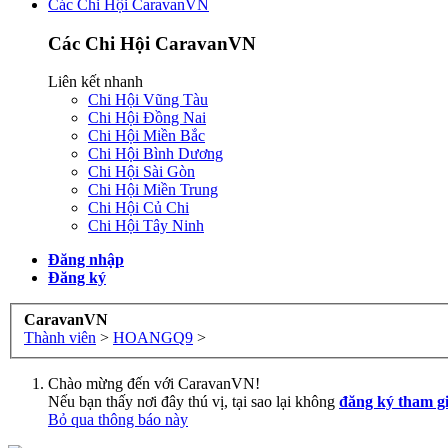
Các Chi Hội CaravanVN
Các Chi Hội CaravanVN
Liên kết nhanh
Chi Hội Vũng Tàu
Chi Hội Đồng Nai
Chi Hội Miền Bắc
Chi Hội Bình Dương
Chi Hội Sài Gòn
Chi Hội Miền Trung
Chi Hội Củ Chi
Chi Hội Tây Ninh
Đăng nhập
Đăng ký
CaravanVN
Thành viên
>
HOANGQ9
>
Chào mừng đến với CaravanVN!
Nếu bạn thấy nơi đây thú vị, tại sao lại không
đăng ký tham g
Bỏ qua thông báo này