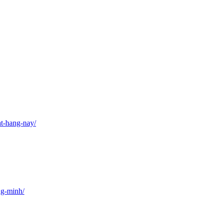
at-hang-nay/
ng-minh/