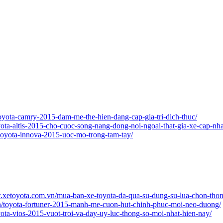
oyota-camry-2015-dam-me-the-hien-dang-cap-gia-tri-dich-thuc/
ota-altis-2015-cho-cuoc-song-nang-dong-noi-ngoai-that-gia-xe-cap-nh
toyota-innova-2015-uoc-mo-trong-tam-tay/
.xetoyota.com.vn/mua-ban-xe-toyota-da-qua-su-dung-su-lua-chon-tho
n/toyota-fortuner-2015-manh-me-cuon-hut-chinh-phuc-moi-neo-duong/
ota-vios-2015-vuot-troi-va-day-uy-luc-thong-so-moi-nhat-hien-nay/