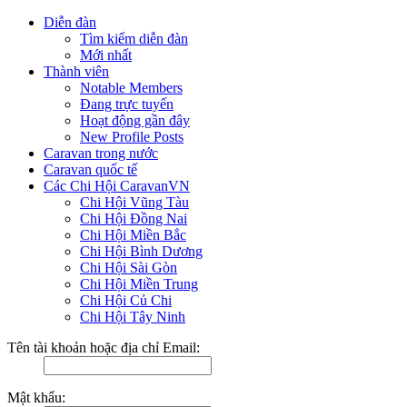
Diễn đàn
Tìm kiếm diễn đàn
Mới nhất
Thành viên
Notable Members
Đang trực tuyến
Hoạt động gần đây
New Profile Posts
Caravan trong nước
Caravan quốc tế
Các Chi Hội CaravanVN
Chi Hội Vũng Tàu
Chi Hội Đồng Nai
Chi Hội Miền Bắc
Chi Hội Bình Dương
Chi Hội Sài Gòn
Chi Hội Miền Trung
Chi Hội Củ Chi
Chi Hội Tây Ninh
Tên tài khoản hoặc địa chỉ Email:
Mật khẩu: