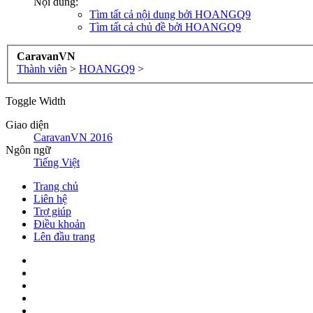
Nội dung:
Tìm tất cả nội dung bởi HOANGQ9
Tìm tất cả chủ đề bởi HOANGQ9
CaravanVN
Thành viên
>
HOANGQ9
>
Toggle Width
Giao diện
CaravanVN 2016
Ngôn ngữ
Tiếng Việt
Trang chủ
Liên hệ
Trợ giúp
Điều khoản
Lên đầu trang