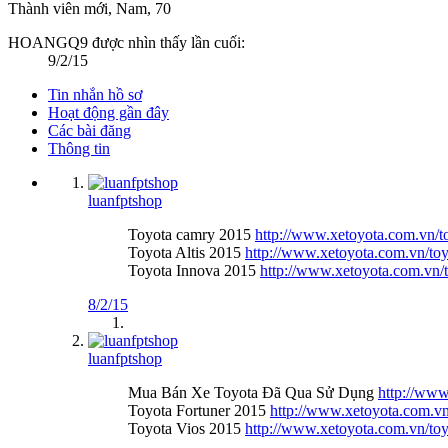
Thành viên mới
, Nam, 70
HOANGQ9 được nhìn thấy lần cuối:
9/2/15
Tin nhắn hồ sơ
Hoạt động gần đây
Các bài đăng
Thông tin
luanfptshop
Toyota camry 2015
http://www.xetoyota.com.vn/t
Toyota Altis 2015
http://www.xetoyota.com.vn/toy
Toyota Innova 2015
http://www.xetoyota.com.vn/
8/2/15
luanfptshop
Mua Bán Xe Toyota Đã Qua Sử Dụng
http://www
Toyota Fortuner 2015
http://www.xetoyota.com.v
Toyota Vios 2015
http://www.xetoyota.com.vn/toy