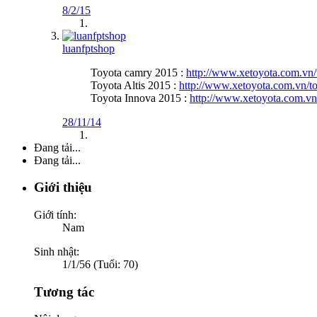
8/2/15
luanfptshop
Toyota camry 2015 :
http://www.xetoyota.com.vn/
Toyota Altis 2015 :
http://www.xetoyota.com.vn/to
Toyota Innova 2015 :
http://www.xetoyota.com.vn
28/11/14
Đang tải...
Đang tải...
Giới thiệu
Giới tính:
Nam
Sinh nhật:
1/1/56 (Tuổi: 70)
Tương tác