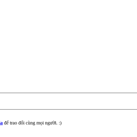
ia
để trao đổi cùng mọi người. :)