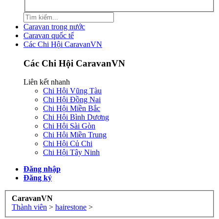
Caravan trong nước
Caravan quốc tế
Các Chi Hội CaravanVN
Các Chi Hội CaravanVN
Liên kết nhanh
Chi Hội Vũng Tàu
Chi Hội Đồng Nai
Chi Hội Miền Bắc
Chi Hội Bình Dương
Chi Hội Sài Gòn
Chi Hội Miền Trung
Chi Hội Củ Chi
Chi Hội Tây Ninh
Đăng nhập
Đăng ký
CaravanVN
Thành viên
>
hairestone
>