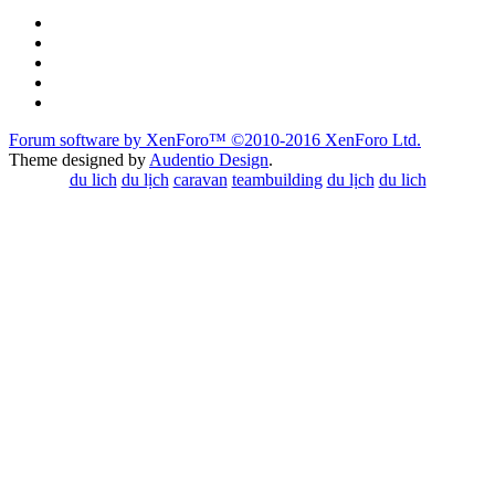
Forum software by XenForo™
©2010-2016 XenForo Ltd.
Theme designed by
Audentio Design
.
du lich
du lịch
caravan
teambuilding
du lịch
du lich