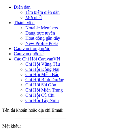
Diễn đàn
Tìm kiếm diễn đàn
Mới nhất
Thành viên
Notable Members
Đang trực tuyến
Hoạt động gần đây
New Profile Posts
Caravan trong nước
Caravan quốc tế
Các Chi Hội CaravanVN
Chi Hội Vũng Tàu
Chi Hội Đồng Nai
Chi Hội Miền Bắc
Chi Hội Bình Dương
Chi Hội Sài Gòn
Chi Hội Miền Trung
Chi Hội Củ Chi
Chi Hội Tây Ninh
Tên tài khoản hoặc địa chỉ Email:
Mật khẩu: