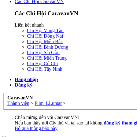
Các Chi Hội CaravanVN
Các Chi Hội CaravanVN
Liên kết nhanh
Chi Hội Vũng Tàu
Chi Hội Đồng Nai
Chi Hội Miền Bắc
Chi Hội Bình Dương
Chi Hội Sài Gòn
Chi Hội Miền Trung
Chi Hội Củ Chi
Chi Hội Tây Ninh
Đăng nhập
Đăng ký
CaravanVN
Thành viên
>
Film_LLumar
>
Chào mừng đến với CaravanVN!
Nếu bạn thấy nơi đây thú vị, tại sao lại không
đăng ký tham g
Bỏ qua thông báo này