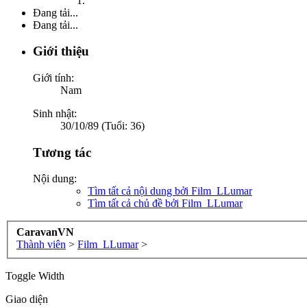
Đang tải...
Đang tải...
Giới thiệu
Giới tính:
Nam
Sinh nhật:
30/10/89 (Tuổi: 36)
Tương tác
Nội dung:
Tìm tất cả nội dung bởi Film_LLumar
Tìm tất cả chủ đề bởi Film_LLumar
CaravanVN
Thành viên
>
Film_LLumar
>
Toggle Width
Giao diện