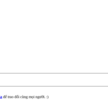
ia
để trao đổi cùng mọi người. :)