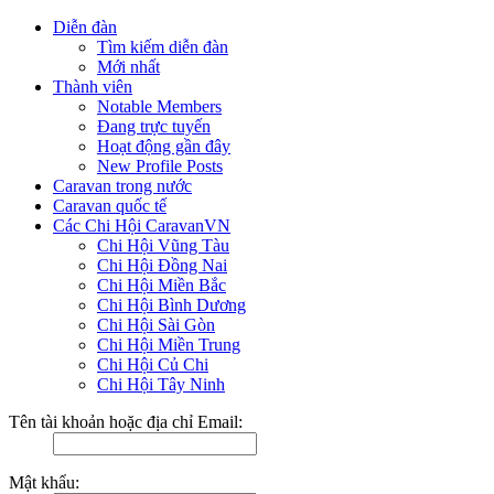
Diễn đàn
Tìm kiếm diễn đàn
Mới nhất
Thành viên
Notable Members
Đang trực tuyến
Hoạt động gần đây
New Profile Posts
Caravan trong nước
Caravan quốc tế
Các Chi Hội CaravanVN
Chi Hội Vũng Tàu
Chi Hội Đồng Nai
Chi Hội Miền Bắc
Chi Hội Bình Dương
Chi Hội Sài Gòn
Chi Hội Miền Trung
Chi Hội Củ Chi
Chi Hội Tây Ninh
Tên tài khoản hoặc địa chỉ Email:
Mật khẩu: