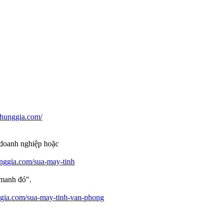
phunggia.com/
 doanh nghiệp hoặc
unggia.com/sua-may-tinh
 manh đó".
ggia.com/sua-may-tinh-van-phong