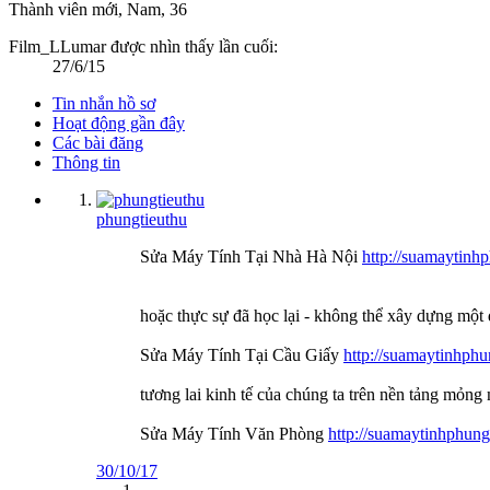
Thành viên mới
, Nam, 36
Film_LLumar được nhìn thấy lần cuối:
27/6/15
Tin nhắn hồ sơ
Hoạt động gần đây
Các bài đăng
Thông tin
phungtieuthu
Sửa Máy Tính Tại Nhà Hà Nội
http://suamaytinh
hoặc thực sự đã học lại - không thể xây dựng một
Sửa Máy Tính Tại Cầu Giấy
http://suamaytinhph
tương lai kinh tế của chúng ta trên nền tảng mỏng
Sửa Máy Tính Văn Phòng
http://suamaytinhphun
30/10/17