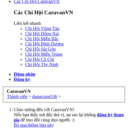
Các Chi Hội CaravanVN
Các Chi Hội CaravanVN
Liên kết nhanh
Chi Hội Vũng Tàu
Chi Hội Đồng Nai
Chi Hội Miền Bắc
Chi Hội Bình Dương
Chi Hội Sài Gòn
Chi Hội Miền Trung
Chi Hội Củ Chi
Chi Hội Tây Ninh
Đăng nhập
Đăng ký
CaravanVN
Thành viên
>
dungcong536
>
Chào mừng đến với CaravanVN!
Nếu bạn thấy nơi đây thú vị, tại sao lại không
đăng ký tham
gia
để trao đổi cùng mọi người. :)
Bỏ qua thông báo này