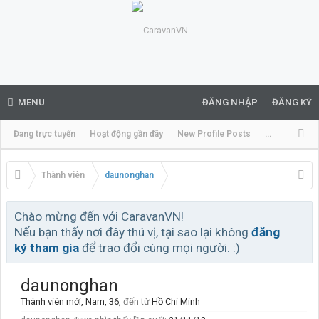
MENU
ĐĂNG NHẬP
ĐĂNG KÝ
Đang trực tuyến
Hoạt động gần đây
New Profile Posts
...
Thành viên
daunonghan
Chào mừng đến với CaravanVN!
Nếu bạn thấy nơi đây thú vị, tại sao lại không
đăng
ký tham gia
để trao đổi cùng mọi người. :)
daunonghan
Thành viên mới
, Nam, 36,
đến từ
Hồ Chí Minh