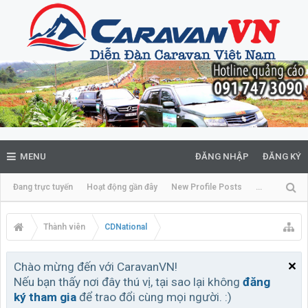
MENU
ĐĂNG NHẬP
ĐĂNG KÝ
Đang trực tuyến
Hoạt động gần đây
New Profile Posts
...
Thành viên
CDNational
Chào mừng đến với CaravanVN!
Nếu bạn thấy nơi đây thú vị, tại sao lại không
đăng
ký tham gia
để trao đổi cùng mọi người. :)