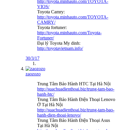
http://toyota.minhauto.com/TOYOTA-
VIOS/
Toyota Camry:
http://toyota.minhauto.com/TOYOTA-
CAMRY/
Toyota fortuner:
http://toyota.minhauto.com/Toyota-
Fortuner/
Đại lý Toyota My dinh:
http://toyotavietnam.info/
30/3/17
zaozozo
Trung Tâm Bảo Hành HTC Tại Hà Nội
http://suachuadienthoai.biz/trung-tam-bao-
hanh-htc/
Trung Tâm Bảo Hành Điện Thoại Lenovo
Ở Tại Hà Nội
http://suachuadienthoai.biz/trung-tam-bao-
hanh-dien-thoai-lenovo/
Trung Tâm Bảo Hành Điện Thoại Asus
Tại Hà Nội