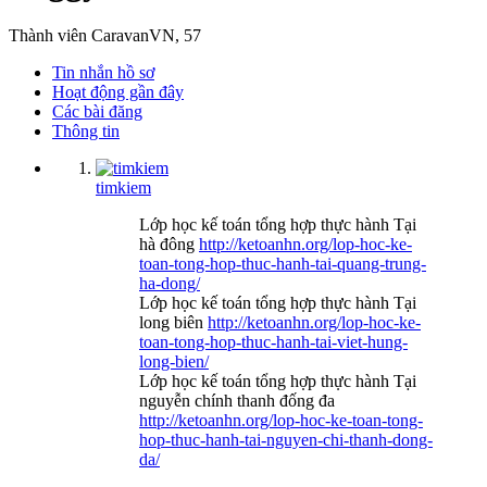
Thành viên CaravanVN
, 57
Tin nhắn hồ sơ
Hoạt động gần đây
Các bài đăng
Thông tin
timkiem
Lớp học kế toán tổng hợp thực hành Tại
hà đông
http://ketoanhn.org/lop-hoc-ke-
toan-tong-hop-thuc-hanh-tai-quang-trung-
ha-dong/
Lớp học kế toán tổng hợp thực hành Tại
long biên
http://ketoanhn.org/lop-hoc-ke-
toan-tong-hop-thuc-hanh-tai-viet-hung-
long-bien/
Lớp học kế toán tổng hợp thực hành Tại
nguyễn chính thanh đống đa
http://ketoanhn.org/lop-hoc-ke-toan-tong-
hop-thuc-hanh-tai-nguyen-chi-thanh-dong-
da/