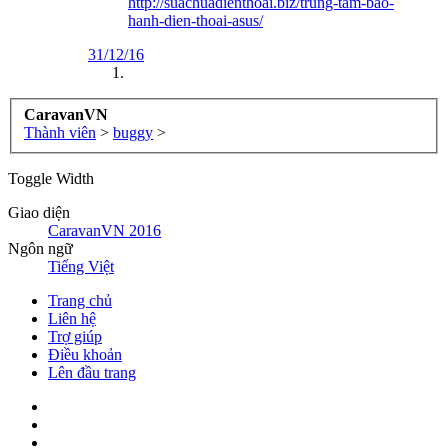
http://suachuadienthoai.biz/trung-tam-bao-
hanh-dien-thoai-asus/
31/12/16
CaravanVN
Thành viên
>
buggy
>
Toggle Width
Giao diện
CaravanVN 2016
Ngôn ngữ
Tiếng Việt
Trang chủ
Liên hệ
Trợ giúp
Điều khoản
Lên đầu trang