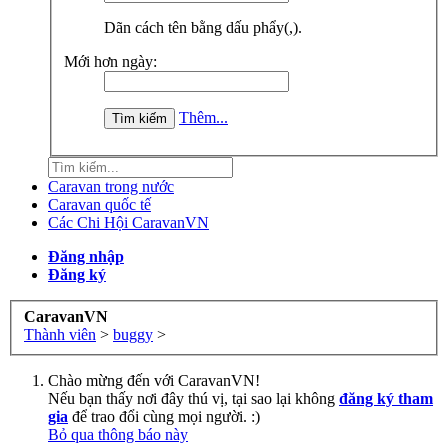
Dãn cách tên bằng dấu phẩy(,).
Mới hơn ngày:
Thêm...
Caravan trong nước
Caravan quốc tế
Các Chi Hội CaravanVN
Đăng nhập
Đăng ký
CaravanVN
Thành viên
>
buggy
>
Chào mừng đến với CaravanVN!
Nếu bạn thấy nơi đây thú vị, tại sao lại không
đăng ký tham
gia
để trao đổi cùng mọi người. :)
Bỏ qua thông báo này