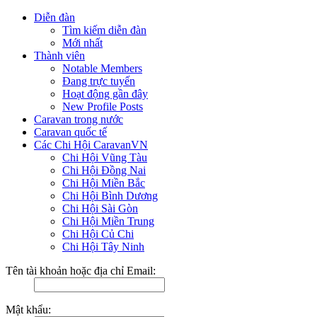
Diễn đàn
Tìm kiếm diễn đàn
Mới nhất
Thành viên
Notable Members
Đang trực tuyến
Hoạt động gần đây
New Profile Posts
Caravan trong nước
Caravan quốc tế
Các Chi Hội CaravanVN
Chi Hội Vũng Tàu
Chi Hội Đồng Nai
Chi Hội Miền Bắc
Chi Hội Bình Dương
Chi Hội Sài Gòn
Chi Hội Miền Trung
Chi Hội Củ Chi
Chi Hội Tây Ninh
Tên tài khoản hoặc địa chỉ Email:
Mật khẩu: