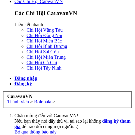
Các Chi Hội CaravanVN
Các Chi Hội CaravanVN
Liên kết nhanh
Chi Hội Vũng Tàu
Chi Hội Đồng Nai
Chi Hội Miền Bắc
Chi Hội Bình Dương
Chi Hội Sài Gòn
Chi Hội Miền Trung
Chi Hội Củ Chi
Chi Hội Tây Ninh
Đăng nhập
Đăng ký
CaravanVN
Thành viên
>
Bolobala
>
Chào mừng đến với CaravanVN!
Nếu bạn thấy nơi đây thú vị, tại sao lại không
đăng ký tham
gia
để trao đổi cùng mọi người. :)
Bỏ qua thông báo này