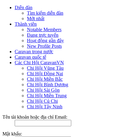
Diễn đàn
Tìm kiếm diễn đàn
Mới nhất
Thành viên
Notable Members
Đang trực tuyến
Hoạt động gần đây
New Profile Posts
Caravan trong nước
Caravan quốc tế
Các Chi Hội CaravanVN
Chi Hội Vũng Tàu
Chi Hội Đồng Nai
Chi Hội Miền Bắc
Chi Hội Bình Dương
Chi Hội Sài Gòn
Chi Hội Miền Trung
Chi Hội Củ Chi
Chi Hội Tây Ninh
Tên tài khoản hoặc địa chỉ Email:
Mật khẩu: