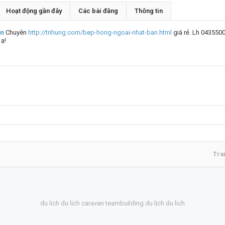
Hoạt động gần đây
Các bài đăng
Thông tin
3n
Chuyên
http://trihung.com/bep-hong-ngoai-nhat-ban.html
giá rẻ. Lh 043550
 ạ!
Tra
du lich
du lịch
caravan
teambuilding
du lịch
du lich