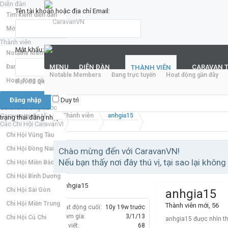
Diễn đàn
Tên tài khoản hoặc địa chỉ Email:
Tìm kiếm diễn đàn
Mới nhất
Thành viên
Mật khẩu:
Notable Members
Đang trực tuyến
MENU
DIỄN ĐÀN
CARAVAN 
THÀNH VIÊN
Notable Members
Đang trực tuyến
Hoạt động gần đây
Hoạt động gần đây
Bạn đã quên mật khẩu?
New Profile Posts
Duy trì
Caravan trong nước
Caravan quốc tế
Thành viên
anhgia15
trạng thái đăng nhập
Các Chi Hội CaravanVN
Chi Hội Vũng Tàu
Chi Hội Đồng Nai
Chào mừng đến với CaravanVN!
Nếu bạn thấy nơi đây thú vị, tại sao lại không
Chi Hội Miền Bắc
Chi Hội Bình Dương
Chi Hội Sài Gòn
anhgia15
Chi Hội Miền Trung
Thành viên mới
, 56
Hoạt động cuối:
10y 19w trước
Tham gia:
3/1/13
Chi Hội Củ Chi
anhgia15 được nhìn th
Bài viết:
68