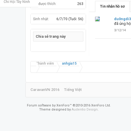
Chi Hội Tây Ninh
Đã được thích:
263
Tin nhắn hồ sơ
du0ngdi
Sinh nhật:
6/7/70
(Tuổi: 56)
đã ủng hộ
3/12/14
Chia sẻ trang này
Thành viên
anhgia15
CaravanVN 2016
Tiếng Việt
Forum software by XenForo™
©2010-2016 XenForo Ltd.
Theme designed by
Audentio Design
.