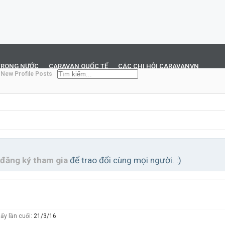
TRONG NƯỚC
CARAVAN QUỐC TẾ
CÁC CHI HỘI CARAVANVN
New Profile Posts
đăng ký tham gia
để trao đổi cùng mọi người. :)
ấy lần cuối:
21/3/16