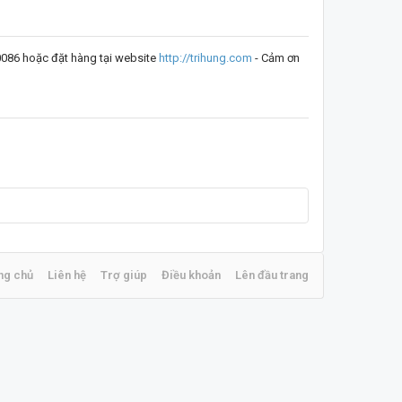
0086 hoặc đặt hàng tại website
http://trihung.com
- Cảm ơn
ng chủ
Liên hệ
Trợ giúp
Điều khoản
Lên đầu trang